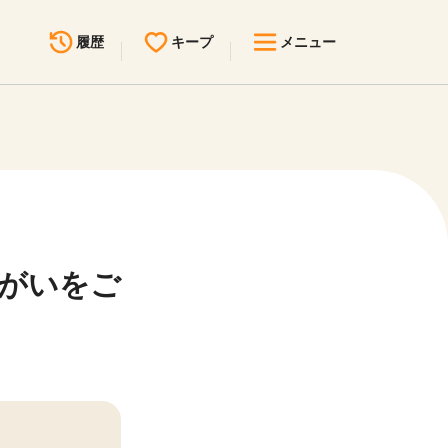
履歴
キープ
メニュー
最近見た求人
キープ中の求人
求人検索
無料転職サポート
お問い合わせ
見学会・イベント情報
りがいをご
医療事務まるわかりコラム
よくあるご質問
お知らせ
医療事務求人ドットコムとは