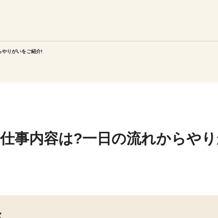
エリアを選択してください
ご連絡させていただきます。
らやりがいをご紹介!
勤務地
関西
北海道・東北
仕事内容は?一日の流れからや
陸
中国・四国
X