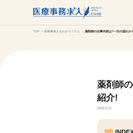
所在地の
各支店担当より
TOP
医療事務まるわかりコラム
薬剤師の仕事内容は?一日の流れか
関東
東海
薬剤師の
甲信越・北
紹介!
九州・沖縄
2020.6.23
INDE