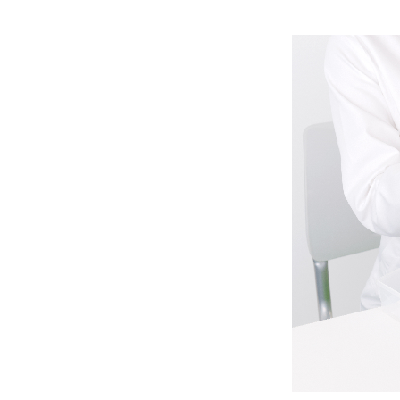
該当件数
9,632
件