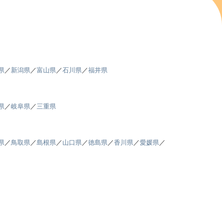
県
／
新潟県
／
富山県
／
石川県
／
福井県
県
／
岐阜県
／
三重県
県
／
鳥取県
／
島根県
／
山口県
／
徳島県
／
香川県
／
愛媛県
／