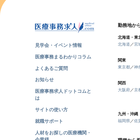
勤務地か
北海道・東
北海道
／
宮
見学会・イベント情報
医療事務まるわかりコラム
関東
東京都
／
神
よくあるご質問
お知らせ
関西
大阪府
／
京
医療事務求人ドットコムと
は
サイトの使い方
九州・沖縄
就職サポート
福岡県
／
佐
人材をお探しの医療機関・
企業様