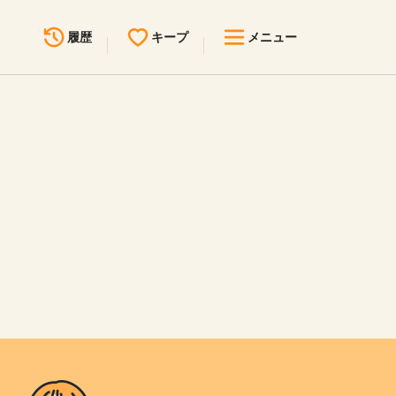
履歴
キープ
メニュー
最近見た求人
キープ中の求人
求人検索
無料転職サポート
お問い合わせ
見学会・イベント情報
医療事務まるわかりコラム
よくあるご質問
お知らせ
医療事務求人ドットコムとは