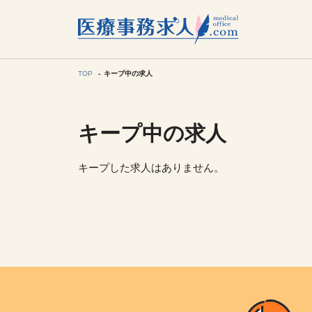
所在地の
各支店担当より
TOP
キープ中の求人
キープ中の求人
関東
東海
キープした求人はありません。
甲信越・北
九州・沖縄