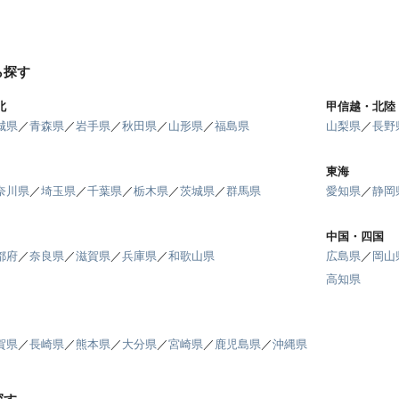
ら探す
北
甲信越・北陸
城県
／
青森県
／
岩手県
／
秋田県
／
山形県
／
福島県
山梨県
／
長野
東海
奈川県
／
埼玉県
／
千葉県
／
栃木県
／
茨城県
／
群馬県
愛知県
／
静岡
中国・四国
都府
／
奈良県
／
滋賀県
／
兵庫県
／
和歌山県
広島県
／
岡山
高知県
賀県
／
長崎県
／
熊本県
／
大分県
／
宮崎県
／
鹿児島県
／
沖縄県