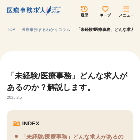
所在地のエリアを選択してください
履歴
キープ
メニュー
各支店担当よりご連絡させていただきます。
TOP
医療事務まるわかりコラム
「未経験/医療事務」どんな求人が
勤務地
最近見た求人
キープ中の求人
求人検索
関東
関西
「未経験/医療事務」どんな求人が
無料転職サポート
お問い合わせ
東海
北海道・東北
あるのか？解説します。
2025.3.5
甲信越・北陸
中国・四国
見学会・イベント情報
医療事務まるわかりコラム
INDEX
九州・沖縄
「未経験/医療事務」どんな求人があるの
よくあるご質問