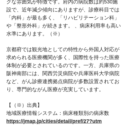
クな雰囲気が特徴です。府内の病院数は約
530
施
設で、近年減少傾向にありますが、診療科目では
「内科」が最も多く、「リハビリテーション科」
や「整形外科」が続きます。
、病床利用率も高い
水準にあります。（
※
）
京都府では観光地としての特性から外国人対応が
求められる医療機関が多く、国際性を持った医療
体制が必要とされているのです。一方、兵庫県の
阪神南部には、関西労災病院や兵庫医科大学病院
など、がん診療連携拠点病院が多数設置されてお
り、専門的ながん医療が充実しています。
【（
※
）出典】
地域医療情報システム：病床種類別の病床数
https://jmap.jp/cities/detail/pref/27?utm