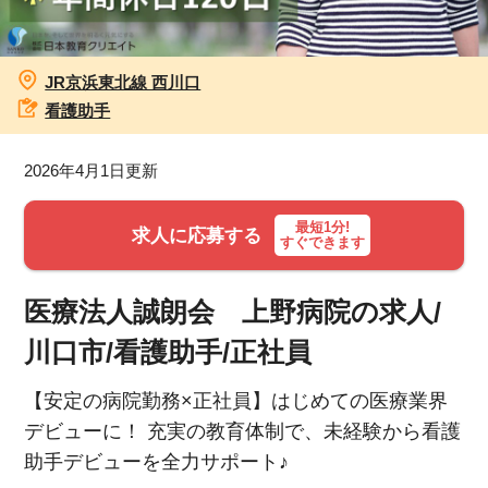
お知らせ
JR京浜東北線 西川口
医療事務求人ドットコムとは
看護助手
サイトの使い方
2026年4月1日更新
就職サポート
最短1分!
求人に応募する
すぐできます
人材をお探しの医療機関・企業様
医療法人誠朗会 上野病院の求人/
運営会社
川口市/看護助手/正社員
【安定の病院勤務×正社員】はじめての医療業界
デビューに！ 充実の教育体制で、未経験から看護
助手デビューを全力サポート♪