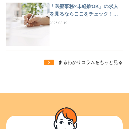
「医療事務×未経験OK」の求人
を見るならここをチェック！は
じめての仕事探しガイド
2025.03.19
まるわかりコラムをもっと見る