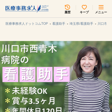
所在地のエリアを選択してください
履歴
キープ
メニュー
各支店担当よりご連絡させていただきます。
医療事務求人ドットコムTOP
看護助手
埼玉県/看護助手
川口市/
勤務地
最近見た求人
キープ中の求人
求人検索
関東
関西
無料転職サポート
お問い合わせ
東海
北海道・東北
甲信越・北陸
中国・四国
見学会・イベント情報
医療事務まるわかりコラム
九州・沖縄
よくあるご質問