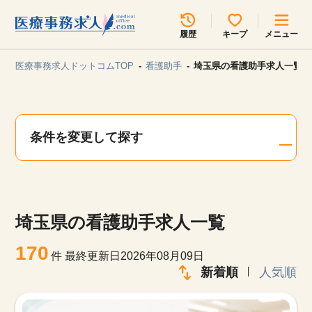
所在地のエリアを選択してください
履歴
キープ
メニュー
各支店担当よりご連絡させていただきます。
医療事務求人ドットコムTOP
看護助手
埼玉県の看護助手求人一覧
勤務地
最近見た求人
キープ中の求人
求人検索
条件を変更して探す
関東
関西
無料転職サポート
お問い合わせ
東海
北海道・東北
埼玉県の看護助手求人一覧
甲信越・北陸
中国・四国
見学会・イベント情報
170
件
最終更新日2026年08月09日
医療事務まるわかりコラム
新着順
人気順
九州・沖縄
よくあるご質問