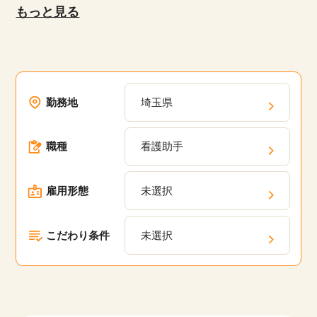
最近のお仕事選びの傾向は、自宅からの通いやす
もっと見る
や、キャリアパスの相談、定期的なフィードバッ
さ、プライベートや家庭との両立を重視される方
クを通じて、あなたのキャリアアップを支援しま
が多いです。
す。
未経験でも始めやすく、スキルを身につければ全
国どこでも活躍できるのも人気のヒミツ！医療業
勤務地
埼玉県
界に特化しているからこそ、医療事務求人ドット
コムでは他サイトでは見られない求人を多数ご用
職種
看護助手
意しています。
雇用形態
未選択
こだわり条件
未選択