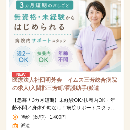
お知らせ
医療事務求人ドットコムとは
サイトの使い方
就職サポート
人材をお探しの医療機関・企業様
NEW
医療法人社団明芳会 イムス三芳総合病院
運営会社
の求人/入間郡三芳町/看護助手/派遣
【急募＊3カ月短期】未経験OK♪扶養内OK・年
齢不問／身体介助なし！病院サポートスタッフ
募集
時給（総額） 1,400円
派遣