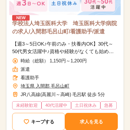
NEW
学校法人埼玉医科大学 埼玉医科大学病院
の求人/入間郡毛呂山町/看護助手/派遣
【週3～5日OK♪午前のみ・扶養内OK】30代～
50代男女活躍中♪資格や経験がなくても始めら
れる医療現場を支えるお仕事です！
時給（総額） 1,150円～1,200円
派遣
看護助手
埼玉県 入間郡 毛呂山町
JR八高線(高麗川～高崎) 毛呂駅 徒歩 5分
未経験歓迎
40代活躍中
土日祝休み
急募
キープする
求人を見る