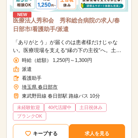
NEW
医療法人秀和会 秀和総合病院の求人/春
日部市/看護助手/派遣
「ありがとう」が届くのは患者様だけじゃな
い。医療現場を支える“縁の下の主役”へ。土日
祝休み×週3日～OK♪
時給（総額） 1,250円～1,300円
派遣
看護助手
埼玉県 春日部市
東武野田線 春日部駅 路線バス 10分
未経験歓迎
40代活躍中
土日祝休み
ブランクOK
キープする
求人を見る