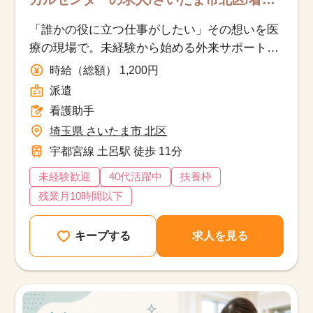
助手/派遣
「誰かの役に立つ仕事がしたい」その想いを医
療の現場で。未経験から始める外来サポートス
タッフ♪20代～40代活躍中！
時給（総額） 1,200円
派遣
看護助手
埼玉県 さいたま市 北区
宇都宮線 土呂駅 徒歩 11分
未経験歓迎
40代活躍中
扶養枠
残業月10時間以下
キープする
求人を見る
該当件数
他の条件を選択