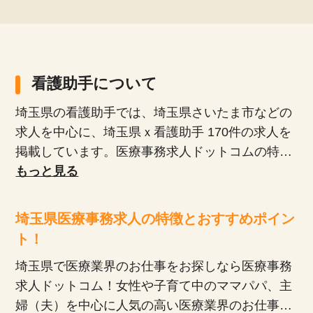
看護助手について
埼玉県の看護助手では、埼玉県さいたま市などの
求人を中心に、埼玉県ｘ看護助手 170件の求人を
掲載しています。医療事務求人ドットコムの特徴
として、正社員、派遣社員、扶養内パート、時短
もっと見る
勤務など、多様な雇用形態が揃っており、専任の
キャリアアドバイザーがあなたにぴったりの求人
埼玉県医療事務求人の特徴とおすすめポイン
を紹介します。未経験者や無資格者、ブランクが
ト！
ある方でも安心して働けるお仕事や20代、30代、
埼玉県で医療業界のお仕事をお探しなら医療事務
40代、50代といった幅広い年齢層が活躍している
求人ドットコム！女性や子育て中のママパパ、主
職場の求人が多数あります。弊社の派遣・委託現
婦（夫）を中心に人気の高い医療業界のお仕事。
場においてスキルアップのための研修プログラム