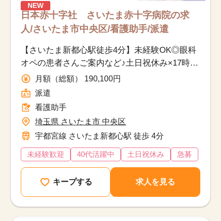
NEW
日本赤十字社 さいたま赤十字病院の求
人/さいたま市中央区/看護助手/派遣
【さいたま新都心駅徒歩4分】未経験OK◎眼科
オペの患者さんご案内など♪土日祝休み×17時ま
で／40代活躍中
月額（総額） 190,100円
派遣
看護助手
埼玉県 さいたま市 中央区
宇都宮線 さいたま新都心駅 徒歩 4分
未経験歓迎
40代活躍中
土日祝休み
急募
キープする
求人を見る