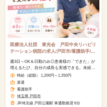
医療法人社団 東光会 戸田中央リハビリ
テーション病院の求人/戸田市/看護助手/派
遣
週3日～OK＆日勤のみ◎患者様の「できた」が
増えるたび、自分の成長も実感できる。未経験
から一歩ずつ業務を身につけ、回復を支える存
時給（総額） 1,200円～1,350円
在を目指せます。
派遣
看護助手
埼玉県 戸田市
JR埼京線 戸田公園駅 車通勤推奨 6分