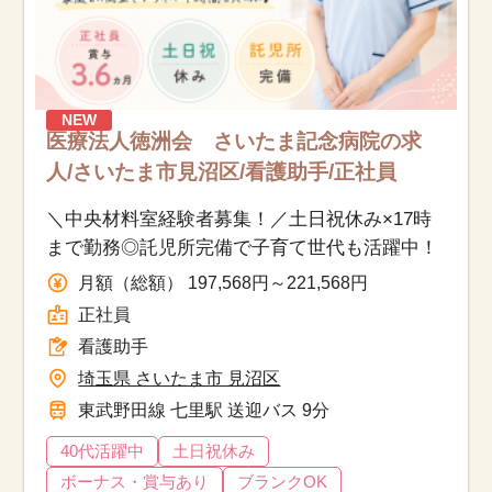
NEW
医療法人徳洲会 さいたま記念病院の求
人/さいたま市見沼区/看護助手/正社員
＼中央材料室経験者募集！／土日祝休み×17時
まで勤務◎託児所完備で子育て世代も活躍中！
月額（総額） 197,568円～221,568円
正社員
看護助手
埼玉県 さいたま市 見沼区
東武野田線 七里駅 送迎バス 9分
40代活躍中
土日祝休み
ボーナス・賞与あり
ブランクOK