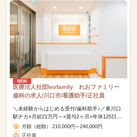
NEW
医療法人社団leofamily れおファミリー
歯科の求人/川口市/看護助手/正社員
＼未経験からはじめる受付/歯科助手♪／東川口
駅チカ×月給21万円～×賞与2ヶ月×年休125日以
上★プライベートも大切にできるお仕事です！
月額（総額） 210,000円～240,000円
正社員