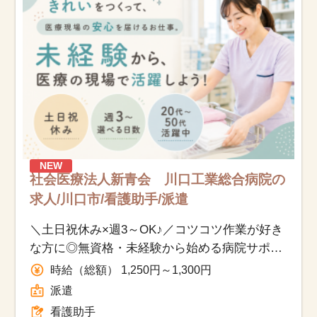
17,033
件
NEW
社会医療法人新青会 川口工業総合病院の
求人/川口市/看護助手/派遣
＼土日祝休み×週3～OK♪／コツコツ作業が好き
な方に◎無資格・未経験から始める病院サポー
トのお仕事／40代～50代活躍中
時給（総額） 1,250円～1,300円
派遣
看護助手