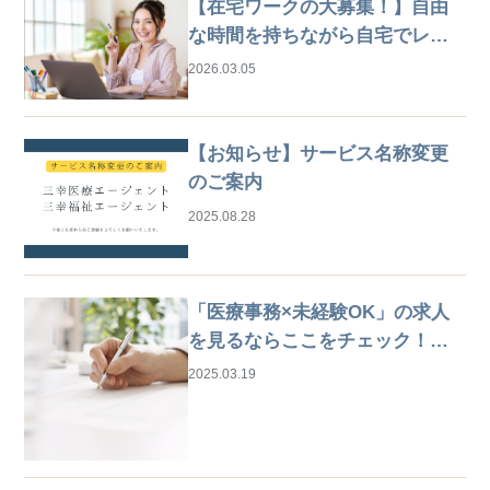
【在宅ワークの大募集！】自由
な時間を持ちながら自宅でレセ
プト業務
2026.03.05
【お知らせ】サービス名称変更
のご案内
2025.08.28
「医療事務×未経験OK」の求人
を見るならここをチェック！は
じめての仕事探しガイド
2025.03.19