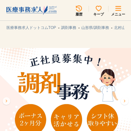
所在地のエリアを選択してください
履歴
キープ
メニュー
各支店担当よりご連絡させていただきます。
医療事務求人ドットコムTOP
調剤事務
山形県/調剤事務
北村山郡
勤務地
最近見た求人
キープ中の求人
求人検索
関東
関西
無料転職サポート
お問い合わせ
東海
北海道・東北
甲信越・北陸
中国・四国
見学会・イベント情報
医療事務まるわかりコラム
九州・沖縄
よくあるご質問