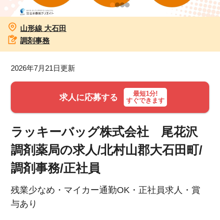
お知らせ
山形線 大石田
調剤事務
医療事務求人ドットコムとは
2026年7月21日更新
サイトの使い方
最短1分!
就職サポート
求人に応募する
すぐできます
人材をお探しの医療機関・企業様
ラッキーバッグ株式会社 尾花沢
運営会社
調剤薬局の求人/北村山郡大石田町/
調剤事務/正社員
残業少なめ・マイカー通勤OK・正社員求人・賞
与あり