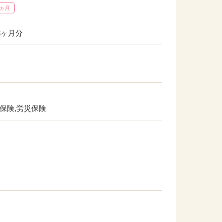
3ヵ月
3ヶ月分
用保険,労災保険