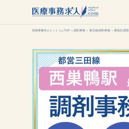
所在地の
各支店担当より
医療事務求人ドットコムTOP
調剤事務
東京都/調剤事務
豊島区/調
関東
東海
甲信越・北
九州・沖縄