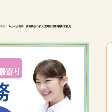
エリアを選択してください
ご連絡させていただきます。
剤事務
みよの台薬局 西巣鴨店の求人/豊島区/調剤事務/正社員
勤務地
関西
北海道・東北
陸
中国・四国