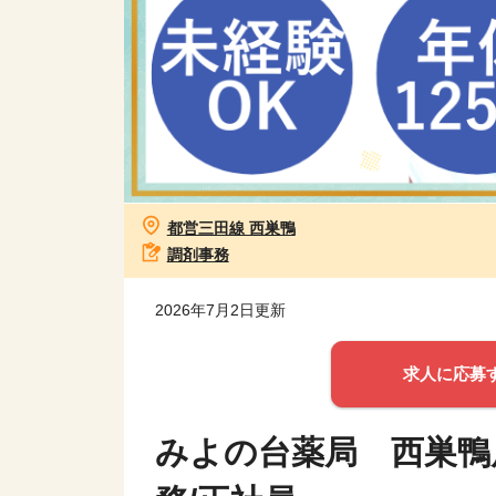
都営三田線 西巣鴨
調剤事務
2026年7月2日更新
求人に応募
みよの台薬局 西巣鴨