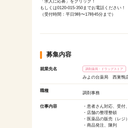
「求人に応募」をクリック！
もしくは0120-015-350までお電話ください！
（受付時間：平日9時〜17時45分まで）
募集内容
就業先名
調剤薬局・ドラッグストア
みよの台薬局 西巣鴨
職種
調剤事務
仕事内容
・患者さん対応、受付
・店舗の整理整頓
該当件数
9,632
・医薬品の販売（レジ
件
・商品発注、陳列