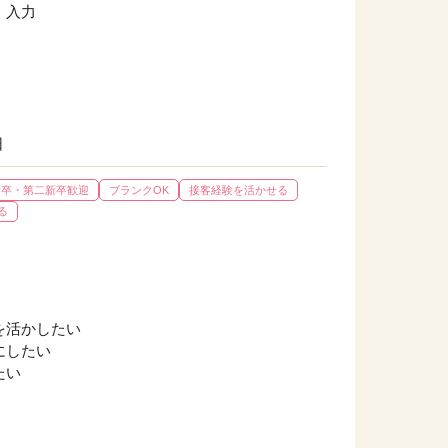
）入力
日
新卒・第二新卒歓迎
ブランクOK
接客経験を活かせる
る
〉
を活かしたい
にしたい
たい