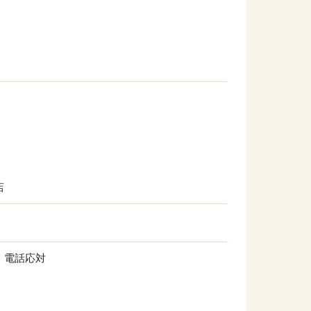
店
、電話応対
他の条件を選択
）