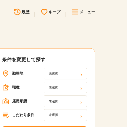
履歴
キープ
メニュー
最近見た求人
キープ中の求人
求人検索
無料転職サポート
お問い合わせ
条件を変更して探す
勤務地
未選択
見学会・イベント情報
医療事務まるわかりコラム
職種
未選択
よくあるご質問
雇用形態
未選択
お知らせ
こだわり条件
未選択
医療事務求人ドットコムとは