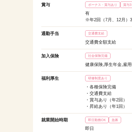
賞与
ボーナス・賞与あり
賞与
有
※年2回（7月、12月）
通勤手当
交通費支給
交通費全額支給
加入保険
社会保険完備
健康保険,厚生年金,雇
福利厚生
研修制度あり
・各種保険完備
・交通費支給
・賞与あり（年2回）
・昇給あり（年1回）
就業開始時期
即日勤務OK
急募
即日