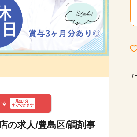
キ
最短1分!
する
すぐできます
店の求人/豊島区/調剤事