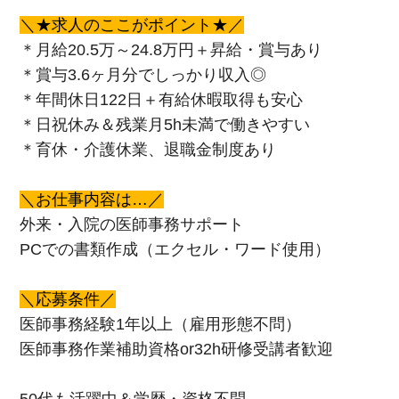
＼★求人のここがポイント★／
＊月給20.5万～24.8万円＋昇給・賞与あり
＊賞与3.6ヶ月分でしっかり収入◎
＊年間休日122日＋有給休暇取得も安心
＊日祝休み＆残業月5h未満で働きやすい
＊育休・介護休業、退職金制度あり
＼お仕事内容は…／
外来・入院の医師事務サポート
PCでの書類作成（エクセル・ワード使用）
＼応募条件／
医師事務経験1年以上（雇用形態不問）
医師事務作業補助資格or32h研修受講者歓迎
50代も活躍中＆学歴・資格不問