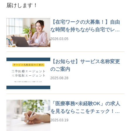
届けします！
【在宅ワークの大募集！】自由
な時間を持ちながら自宅でレセ
プト業務
2026.03.05
【お知らせ】サービス名称変更
のご案内
2025.08.28
「医療事務×未経験OK」の求人
を見るならここをチェック！は
じめての仕事探しガイド
2025.03.19