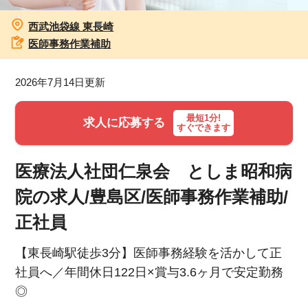
西武池袋線 東長崎
お知らせ
医師事務作業補助
医療事務求人ドットコムとは
2026年7月14日更新
サイトの使い方
最短1分!
求人に応募する
すぐできます
就職サポート
人材をお探しの医療機関・企業様
医療法人社団仁泉会 としま昭和病
院の求人/豊島区/医師事務作業補助/
運営会社
正社員
【東長崎駅徒歩3分】医師事務経験を活かして正
社員へ／年間休日122日×賞与3.6ヶ月で安定勤務
◎