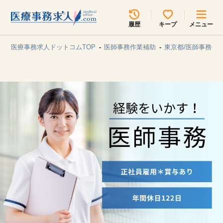
所在地のエリアを選択してください
履歴
キープ
メニュー
各支店担当よりご連絡させていただきます。
医療事務求人ドットコムTOP
医師事務作業補助
東京都/医師事務作
勤務地
最近見た求人
キープ中の求人
求人検索
関東
関西
無料転職サポート
お問い合わせ
東海
北海道・東北
甲信越・北陸
中国・四国
見学会・イベント情報
医療事務まるわかりコラム
九州・沖縄
よくあるご質問