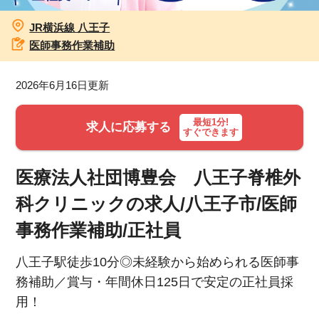
JR横浜線 八王子
お知らせ
医師事務作業補助
医療事務求人ドットコムとは
2026年6月16日更新
サイトの使い方
最短1分!
求人に応募する
すぐできます
就職サポート
人材をお探しの医療機関・企業様
医療法人社団博豊会 八王子脊椎外
科クリニックの求人/八王子市/医師
運営会社
事務作業補助/正社員
八王子駅徒歩10分◎未経験から始められる医師事
務補助／賞与・年間休日125日で安定の正社員採
用！