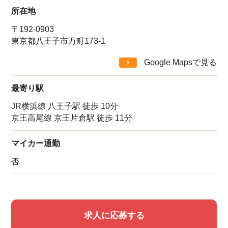
所在地
〒192-0903
東京都八王子市万町173-1
Google Mapsで見る
該当件数
最寄り駅
他の条件を選択
17,033
件
JR横浜線 八王子駅 徒歩 10分
京王高尾線 京王片倉駅 徒歩 11分
マイカー通勤
否
求人に応募する