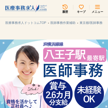
所在地のエリアを選択してください
履歴
キープ
メニュー
各支店担当よりご連絡させていただきます。
医療事務求人ドットコムTOP
医師事務作業補助
東京都/医師事務作
勤務地
最近見た求人
キープ中の求人
求人検索
関東
関西
無料転職サポート
お問い合わせ
東海
北海道・東北
甲信越・北陸
中国・四国
見学会・イベント情報
医療事務まるわかりコラム
九州・沖縄
よくあるご質問