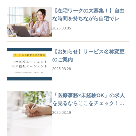
【在宅ワークの大募集！】自由
な時間を持ちながら自宅でレセ
プト業務
2026.03.05
【お知らせ】サービス名称変更
のご案内
2025.08.28
「医療事務×未経験OK」の求人
を見るならここをチェック！は
じめての仕事探しガイド
2025.03.19