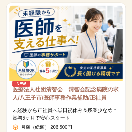
お知らせ
医療事務求人ドットコムとは
サイトの使い方
就職サポート
人材をお探しの医療機関・企業様
NEW
運営会社
医療法人社団清智会 清智会記念病院の求
人/八王子市/医師事務作業補助/正社員
未経験から正社員へ◎日祝休み＆残業少なめ＊
賞与5ヶ月で安心スタート
月額（総額） 206,500円