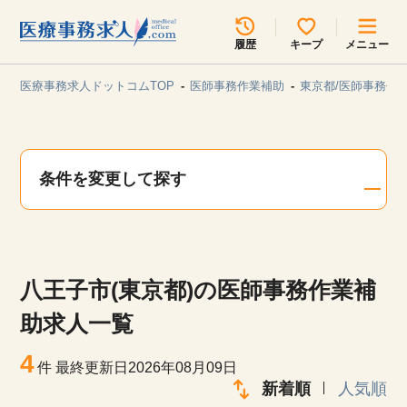
所在地のエリアを選択してください
履歴
キープ
メニュー
各支店担当よりご連絡させていただきます。
医療事務求人ドットコムTOP
医師事務作業補助
東京都/医師事務作
勤務地
最近見た求人
キープ中の求人
求人検索
条件を変更して探す
関東
関西
無料転職サポート
お問い合わせ
東海
北海道・東北
八王子市(東京都)の医師事務作業補
甲信越・北陸
中国・四国
見学会・イベント情報
助求人一覧
医療事務まるわかりコラム
4
九州・沖縄
件
最終更新日2026年08月09日
新着順
人気順
よくあるご質問