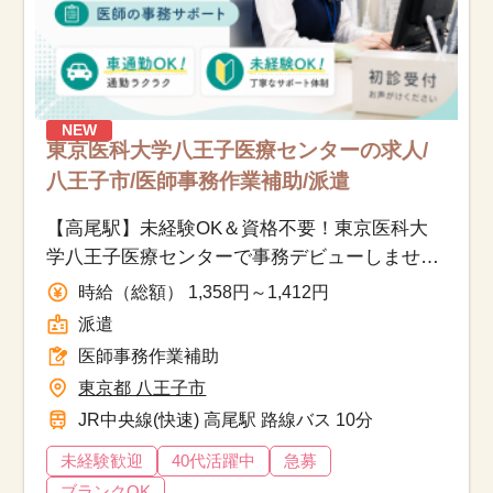
NEW
東京医科大学八王子医療センターの求人/
八王子市/医師事務作業補助/派遣
【高尾駅】未経験OK＆資格不要！東京医科大
学八王子医療センターで事務デビューしません
か？
時給（総額） 1,358円～1,412円
派遣
医師事務作業補助
東京都 八王子市
JR中央線(快速) 高尾駅 路線バス 10分
未経験歓迎
40代活躍中
急募
ブランクOK