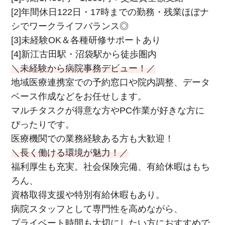
[2]年間休日122日・17時までの勤務・残業ほぼナ
シでワークライフバランス◎
[3]未経験OK＆各種研修サポートあり
[4]新江古田駅・沼袋駅から徒歩圏内
＼未経験から病院事務デビュー！／
地域医療連携室での予約窓口や院内調整、データ
ベース作成などをお任せします。
マルチタスクが得意な方やPC作業が好きな方に
ぴったりです。
医療機関での業務経験ある方も大歓迎！
＼長く働ける環境が魅力！／
福利厚生も充実。社会保険完備、有給休暇はもち
ろん、
資格取得支援や特別有給休暇もあり。
病院スタッフとして専門性を高めながら、
プライベート時間も大切にしたい方におすすめで