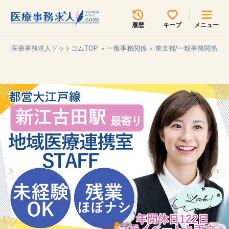
所在地のエリアを選択してください
履歴
キープ
メニュー
各支店担当よりご連絡させていただきます。
医療事務求人ドットコムTOP
一般事務関係
東京都/一般事務関係
勤務地
最近見た求人
キープ中の求人
求人検索
関東
関西
無料転職サポート
お問い合わせ
東海
北海道・東北
甲信越・北陸
中国・四国
見学会・イベント情報
医療事務まるわかりコラム
九州・沖縄
よくあるご質問