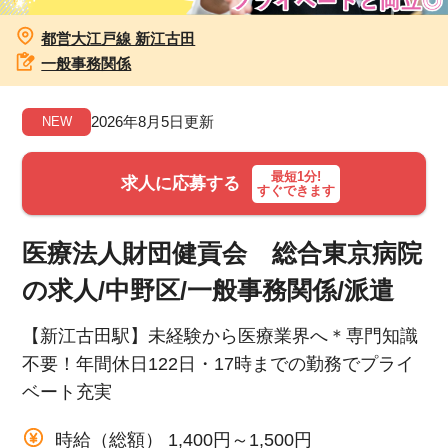
都営大江戸線 新江古田
お知らせ
一般事務関係
医療事務求人ドットコムとは
2026年8月5日更新
NEW
サイトの使い方
最短1分!
求人に応募する
すぐできます
就職サポート
人材をお探しの医療機関・企業様
医療法人財団健貢会 総合東京病院
の求人/中野区/一般事務関係/派遣
運営会社
【新江古田駅】未経験から医療業界へ＊専門知識
不要！年間休日122日・17時までの勤務でプライ
ベート充実
時給（総額） 1,400円～1,500円