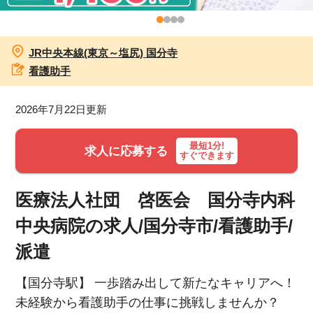
お知らせ
JR中央本線(東京～塩尻) 国分寺
医療事務求人ドットコムとは
看護助手
サイトの使い方
2026年7月22日更新
就職サポート
最短1分!
求人に応募する
すぐできます
人材をお探しの医療機関・企業様
医療法人社団 啓医会 国分寺内科
運営会社
中央病院の求人/国分寺市/看護助手/
派遣
【国分寺駅】 一歩踏み出して新たなキャリアへ！
未経験から看護助手の仕事に挑戦しませんか？