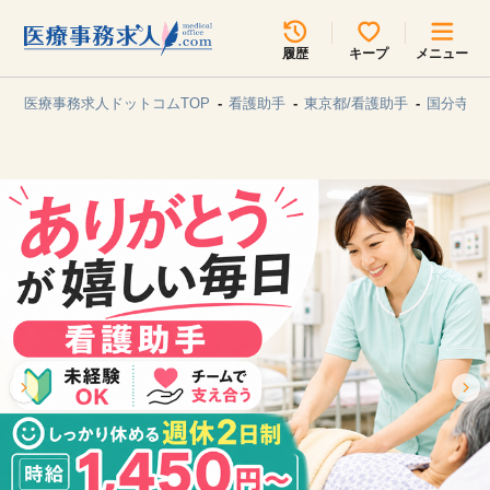
所在地のエリアを選択してください
履歴
キープ
メニュー
各支店担当よりご連絡させていただきます。
医療事務求人ドットコムTOP
看護助手
東京都/看護助手
国分寺市
勤務地
最近見た求人
キープ中の求人
求人検索
関東
関西
無料転職サポート
お問い合わせ
東海
北海道・東北
甲信越・北陸
中国・四国
見学会・イベント情報
医療事務まるわかりコラム
九州・沖縄
よくあるご質問