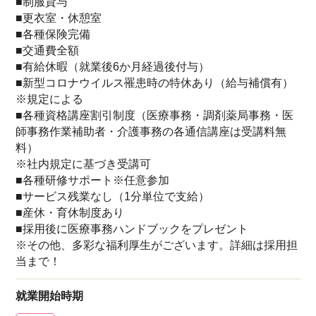
■制服貸与
■更衣室・休憩室
■各種保険完備
■交通費全額
■有給休暇（就業後6か月経過後付与）
■新型コロナウイルス罹患時の特休あり（給与補償有）
※規定による
■各種資格講座割引制度（医療事務・調剤薬局事務・医
師事務作業補助者・介護事務の各通信講座は受講料無
料）
※社内規定に基づき受講可
■各種研修サポート※任意参加
■サービス残業なし（1分単位で支給）
■産休・育休制度あり
■採用後に医療事務ハンドブックをプレゼント
※その他、多彩な福利厚生がございます。詳細は採用担
当まで！
就業開始時期