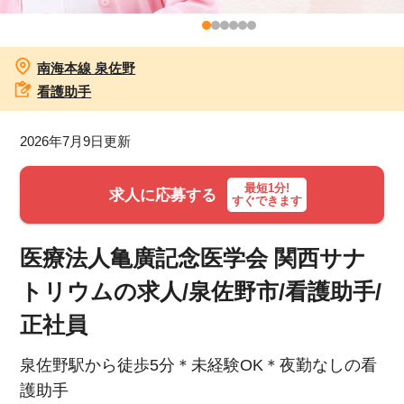
お知らせ
南海本線 泉佐野
医療事務求人ドットコムとは
看護助手
サイトの使い方
2026年7月9日更新
就職サポート
最短1分!
求人に応募する
すぐできます
人材をお探しの医療機関・企業様
医療法人亀廣記念医学会 関西サナ
運営会社
トリウムの求人/泉佐野市/看護助手/
正社員
泉佐野駅から徒歩5分＊未経験OK＊夜勤なしの看
護助手