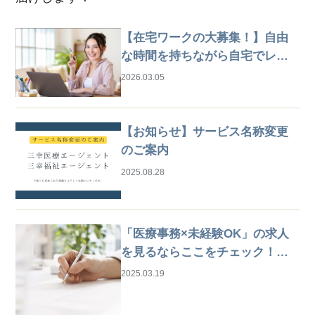
【在宅ワークの大募集！】自由
な時間を持ちながら自宅でレセ
プト業務
2026.03.05
【お知らせ】サービス名称変更
のご案内
2025.08.28
「医療事務×未経験OK」の求人
を見るならここをチェック！は
じめての仕事探しガイド
2025.03.19