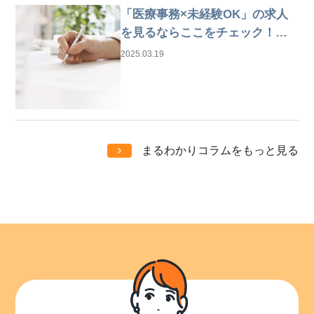
「医療事務×未経験OK」の求人
を見るならここをチェック！は
じめての仕事探しガイド
2025.03.19
まるわかりコラムをもっと見る