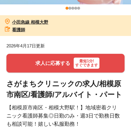
お知らせ
小田急線 相模大野
医療事務求人ドットコムとは
看護師
サイトの使い方
2026年4月17日更新
就職サポート
最短1分!
求人に応募する
すぐできます
人材をお探しの医療機関・企業様
さがまちクリニックの求人/相模原
運営会社
市南区/看護師/アルバイト・パート
【相模原市南区・相模大野駅！】地域密着クリ
ニック看護師募集◎日勤のみ・週3日で勤務日数
も相談可能！嬉しい私服勤務！