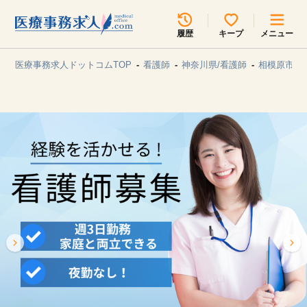
所在地のエリアを選択してください
履歴
キープ
メニュー
各支店担当よりご連絡させていただきます。
医療事務求人ドットコムTOP
看護師
神奈川県/看護師
相模原市/
勤務地
最近見た求人
キープ中の求人
求人検索
関東
関西
無料転職サポート
お問い合わせ
東海
北海道・東北
甲信越・北陸
中国・四国
見学会・イベント情報
医療事務まるわかりコラム
九州・沖縄
よくあるご質問