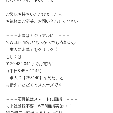
しっかりサポートいたします
ご興味お持ちいただけましたら
お気軽にご応募、お問い合わせください！
＝＝＝応募はカジュアルに！＝＝＝
＼WEB・電話どちらからでも応募OK／
「求⼈に応募」をクリック︕
もしくは
0120-432-041までお電話！
（平⽇8:45〜17:45）
「求⼈ID【253140】を⾒た」と
お伝えいただくとスムーズです
＝＝＝応募後はスマートに面談！＝＝＝
＼来社登録不要！WEB⾯談実施中／