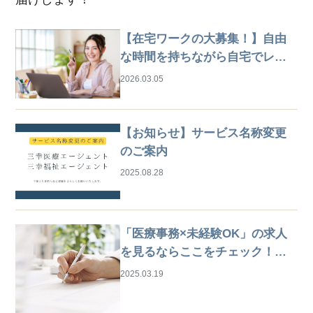
【在宅ワークの大募集！】自由
な時間を持ちながら自宅でレセ
プト業務
2026.03.05
【お知らせ】サービス名称変更
のご案内
2025.08.28
「医療事務×未経験OK」の求人
を見るならここをチェック！は
じめての仕事探しガイド
2025.03.19