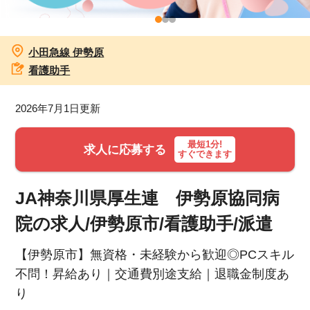
お知らせ
小田急線 伊勢原
医療事務求人ドットコムとは
看護助手
サイトの使い方
2026年7月1日更新
就職サポート
最短1分!
求人に応募する
すぐできます
人材をお探しの医療機関・企業様
JA神奈川県厚生連 伊勢原協同病
運営会社
院の求人/伊勢原市/看護助手/派遣
【伊勢原市】無資格・未経験から歓迎◎PCスキル
不問！昇給あり｜交通費別途支給｜退職金制度あ
り