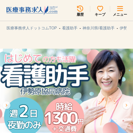
所在地のエリアを選択してください
履歴
キープ
メニュー
各支店担当よりご連絡させていただきます。
医療事務求人ドットコムTOP
看護助手
神奈川県/看護助手
伊勢原
勤務地
最近見た求人
キープ中の求人
求人検索
関東
関西
無料転職サポート
お問い合わせ
東海
北海道・東北
甲信越・北陸
中国・四国
見学会・イベント情報
医療事務まるわかりコラム
九州・沖縄
よくあるご質問