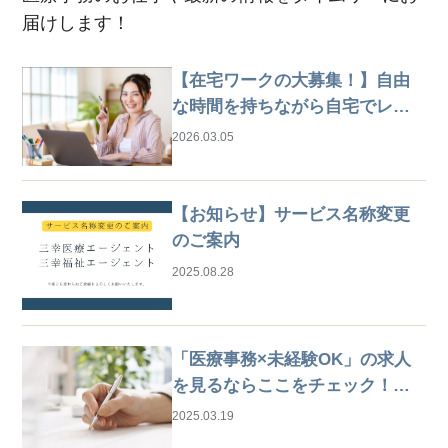
届けします！
【在宅ワークの大募集！】自由
な時間を持ちながら自宅でレセ
プト業務
2026.03.05
【お知らせ】サービス名称変更
のご案内
2025.08.28
「医療事務×未経験OK」の求人
を見るならここをチェック！は
じめての仕事探しガイド
2025.03.19