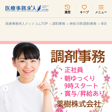
所在地のエリアを選択してください
履歴
キープ
メニュー
各支店担当よりご連絡させていただきます。
医療事務求人ドットコムTOP
調剤事務
神奈川県/調剤事務
幸区/
勤務地
最近見た求人
キープ中の求人
求人検索
関東
関西
無料転職サポート
お問い合わせ
東海
北海道・東北
甲信越・北陸
中国・四国
見学会・イベント情報
医療事務まるわかりコラム
九州・沖縄
よくあるご質問