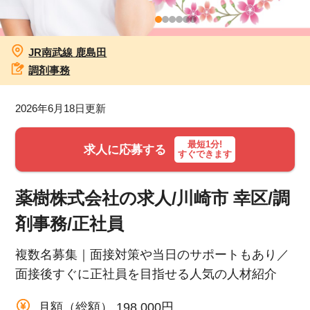
お知らせ
JR南武線 鹿島田
医療事務求人ドットコムとは
調剤事務
サイトの使い方
2026年6月18日更新
就職サポート
最短1分!
求人に応募する
すぐできます
人材をお探しの医療機関・企業様
薬樹株式会社の求人/川崎市 幸区/調
運営会社
剤事務/正社員
複数名募集｜面接対策や当日のサポートもあり／
面接後すぐに正社員を目指せる人気の人材紹介
月額（総額） 198,000円