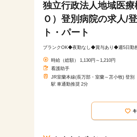
独立行政法人地域医療
Ｏ）登別病院の求人/登
ト・パート
ブランクOK◆夜勤なし◆賞与あり◆週5日勤
時給（総額） 1,130円～1,210円
看護助手
JR室蘭本線(長万部・室蘭～苫小牧) 登別
駅 車通勤推奨 2分