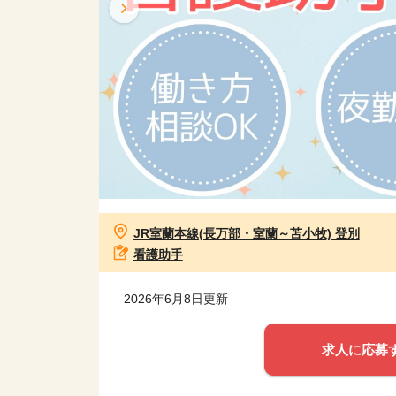
JR室蘭本線(長万部・室蘭～苫小牧) 登別
看護助手
2026年6月8日更新
求人に応募