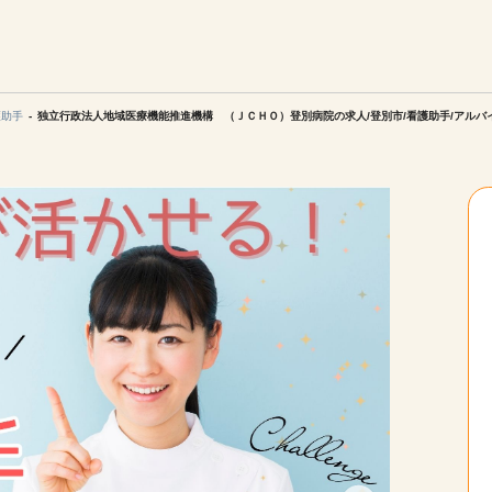
エリアを選択してください
ご連絡させていただきます。
護助手
独立行政法人地域医療機能推進機構 （ＪＣＨＯ）登別病院の求人/登別市/看護助手/アルバ
勤務地
関西
北海道・東北
陸
中国・四国