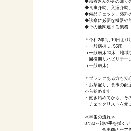
◆患者さんの身の回り
◆食事介助、入浴介助
◆備品チェック、薬剤
◆診察に必要な機器や
◆その他関連する業務
＊令和2年4月10日よ
・一般病棟 … 55床
（一般病床40床 地域
・回復期リハビリテーシ
（一般病床）
＊ブランクある方も安
・お茶配り、食事の配
から始めます
・働き始めてから、そ
・チェックリストを元
≪早番の流れ≫
07:30～顔や手を拭
食事前のケア※