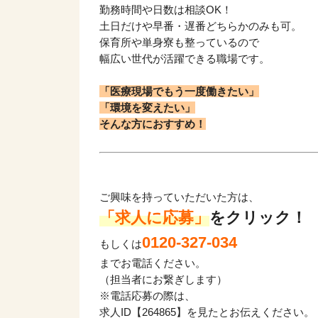
勤務時間や日数は相談OK！
土日だけや早番・遅番どちらかのみも可。
保育所や単身寮も整っているので
幅広い世代が活躍できる職場です。
「医療現場でもう一度働きたい」
「環境を変えたい」
そんな方におすすめ！
ご興味を持っていただいた方は、
「求人に応募」
をクリック！
0120-327-034
もしくは
までお電話ください。
（担当者にお繋ぎします）
該当件数
17,050
※電話応募の際は、
件
求人ID【264865】を見たとお伝えください。