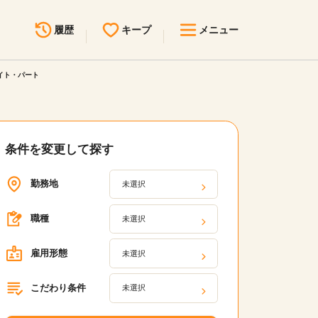
履歴
キープ
メニュー
イト・パート
最近見た求人
キープ中の求人
求人検索
無料転職サポート
お問い合わせ
条件を変更して探す
勤務地
未選択
見学会・イベント情報
医療事務まるわかりコラム
職種
未選択
よくあるご質問
雇用形態
未選択
お知らせ
こだわり条件
未選択
医療事務求人ドットコムとは