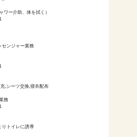
（シャワー介助、体を拭く）
1
ンジャー業務
1
品補充,シーツ交換,寝衣配布
ー業務
1
トイレに誘導