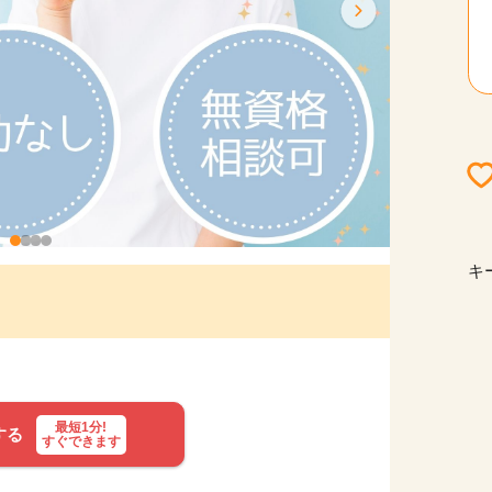
キ
最短1分!
する
すぐできます