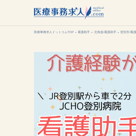
所在地の
各支店担当より
医療事務求人ドットコムTOP
看護助手
北海道/看護助手
登別市/看
関東
東海
甲信越・北
九州・沖縄