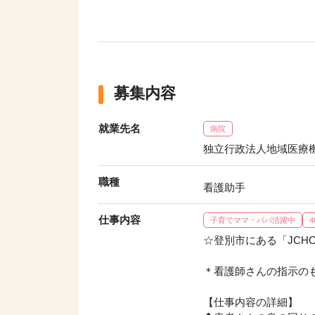
募集内容
就業先名
病院
独立行政法人地域医療
職種
看護助手
仕事内容
子育てママ・パパ活躍中
☆登別市にある「JCH
＊看護師さんの指示の
【仕事内容の詳細】