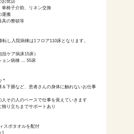
のお世話
、車椅子介助、リネン交換
の運搬
器具の整頓等
り移転し入院病棟は1フロア110床となります。
包括ケア病床15床）
ョン病棟 … 55床
心＊
膳＆下膳など、患者さんの身体に触れないお仕事
の人その人のペースで仕事を覚えていきます
に独り立ちまでサポートあり
くディスポタオルを配付
1