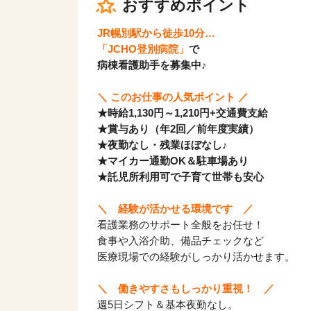
おすすめポイント
JR幌別駅から徒歩10分…
「JCHO登別病院」
で
病棟看護助手を募集中♪
＼ このお仕事の人気ポイント ／
★時給1,130円～1,210円+交通費支給
★賞与あり（年2回／前年度実績）
★夜勤なし・残業ほぼなし♪
★マイカー通勤OK＆駐車場あり
★託児所利用可で子育て世帯も安心
＼ 経験が活かせる環境です ／
看護業務のサポート全般をお任せ！
食事や入浴介助、備品チェックなど
医療現場での経験がしっかり活かせます。
＼ 働きやすさもしっかり重視！ ／
週5日シフト＆基本夜勤なし。