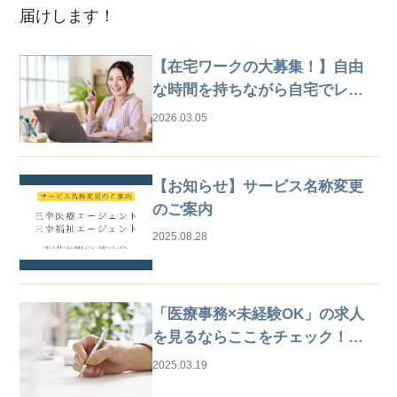
届けします！
【在宅ワークの大募集！】自由
な時間を持ちながら自宅でレセ
プト業務
2026.03.05
【お知らせ】サービス名称変更
のご案内
2025.08.28
「医療事務×未経験OK」の求人
を見るならここをチェック！は
じめての仕事探しガイド
2025.03.19