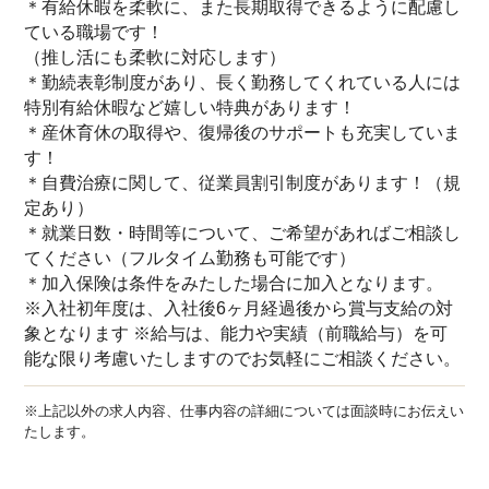
＊有給休暇を柔軟に、また長期取得できるように配慮し
ている職場です！
（推し活にも柔軟に対応します）
＊勤続表彰制度があり、長く勤務してくれている人には
特別有給休暇など嬉しい特典があります！
＊産休育休の取得や、復帰後のサポートも充実していま
す！
＊自費治療に関して、従業員割引制度があります！（規
定あり）
＊就業日数・時間等について、ご希望があればご相談し
てください（フルタイム勤務も可能です）
＊加入保険は条件をみたした場合に加入となります。
※入社初年度は、入社後6ヶ月経過後から賞与支給の対
象となります ※給与は、能力や実績（前職給与）を可
能な限り考慮いたしますのでお気軽にご相談ください。
※上記以外の求人内容、仕事内容の詳細については面談時にお伝えい
該当件数
たします。
他の条件を選択
17,050
件