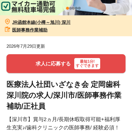
お知らせ
JR函館本線(小樽～旭川) 深川
医療事務求人ドットコムとは
医師事務作業補助
サイトの使い方
2026年7月29日更新
就職サポート
最短1分!
求人に応募する
すぐできます
人材をお探しの医療機関・企業様
医療法人社団いざなき会 定岡歯科
運営会社
深川院の求人/深川市/医師事務作業
補助/正社員
【深川市】賞与2ヵ月/長期休暇取得可能+福利厚
生充実♪/歯科クリニックの医師事務/ 経験必須！