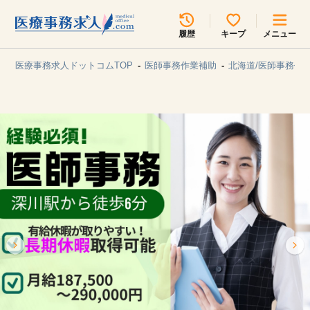
所在地のエリアを選択してください
履歴
キープ
メニュー
各支店担当よりご連絡させていただきます。
医療事務求人ドットコムTOP
医師事務作業補助
北海道/医師事務作
勤務地
最近見た求人
キープ中の求人
求人検索
関東
関西
無料転職サポート
お問い合わせ
東海
北海道・東北
甲信越・北陸
中国・四国
見学会・イベント情報
医療事務まるわかりコラム
九州・沖縄
よくあるご質問