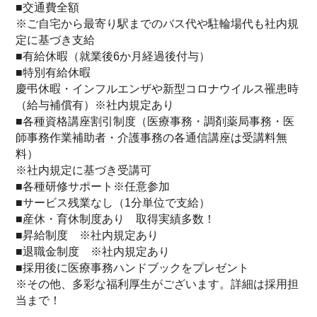
■交通費全額
※ご自宅から最寄り駅までのバス代や駐輪場代も社内規
定に基づき支給
■有給休暇（就業後6か月経過後付与）
■特別有給休暇
慶弔休暇・インフルエンザや新型コロナウイルス罹患時
（給与補償有）※社内規定あり
■各種資格講座割引制度（医療事務・調剤薬局事務・医
師事務作業補助者・介護事務の各通信講座は受講料無
料）
※社内規定に基づき受講可
■各種研修サポート※任意参加
■サービス残業なし（1分単位で支給）
■産休・育休制度あり 取得実績多数！
■昇給制度 ※社内規定あり
■退職金制度 ※社内規定あり
■採用後に医療事務ハンドブックをプレゼント
※その他、多彩な福利厚生がございます。詳細は採用担
当まで！