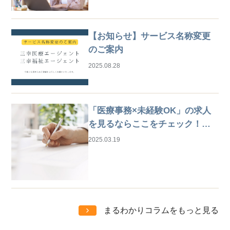
【お知らせ】サービス名称変更
のご案内
2025.08.28
「医療事務×未経験OK」の求人
を見るならここをチェック！は
じめての仕事探しガイド
2025.03.19
まるわかりコラムをもっと見る