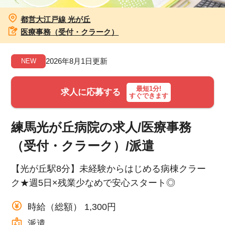
都営大江戸線 光が丘
お知らせ
医療事務（受付・クラーク）
医療事務求人ドットコムとは
2026年8月1日更新
NEW
サイトの使い方
最短1分!
求人に応募する
すぐできます
就職サポート
人材をお探しの医療機関・企業様
練馬光が丘病院の求人/医療事務
（受付・クラーク）/派遣
運営会社
【光が丘駅8分】未経験からはじめる病棟クラー
ク★週5日×残業少なめで安心スタート◎
時給（総額） 1,300円
派遣