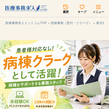
所在地のエリアを選択してください
履歴
キープ
メニュー
各支店担当よりご連絡させていただきます。
医療事務求人ドットコムTOP
医療事務（受付・クラーク）
東京都/
勤務地
最近見た求人
キープ中の求人
求人検索
関東
関西
無料転職サポート
お問い合わせ
東海
北海道・東北
甲信越・北陸
中国・四国
見学会・イベント情報
医療事務まるわかりコラム
九州・沖縄
よくあるご質問