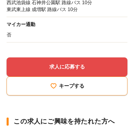
西武池袋線 石神井公園駅 路線バス 10分
東武東上線 成増駅 路線バス 10分
マイカー通勤
否
該当件数
他の条件を選択
9,874
件
求人に応募する
キープする
この求人にご興味を持たれた方へ