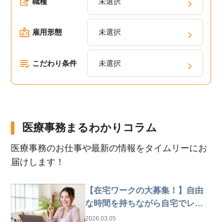
職種
未選択
雇用形態
未選択
こだわり条件
未選択
医療事務まるわかりコラム
医療事務のお仕事や最新の情報をタイムリーにお
届けします！
【在宅ワークの大募集！】自由
な時間を持ちながら自宅でレセ
プト業務
2026.03.05