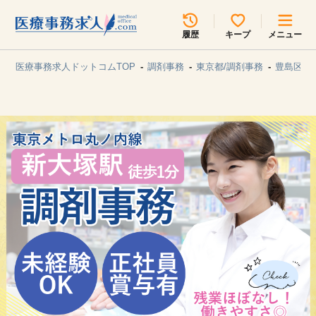
所在地のエリアを選択してください
履歴
キープ
メニュー
各支店担当よりご連絡させていただきます。
医療事務求人ドットコムTOP
調剤事務
東京都/調剤事務
豊島区/
勤務地
最近見た求人
キープ中の求人
求人検索
関東
関西
無料転職サポート
お問い合わせ
東海
北海道・東北
甲信越・北陸
中国・四国
見学会・イベント情報
医療事務まるわかりコラム
九州・沖縄
よくあるご質問