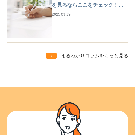
を見るならここをチェック！は
じめての仕事探しガイド
2025.03.19
まるわかりコラムをもっと見る