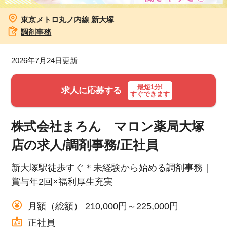
東京メトロ丸ノ内線 新大塚
お知らせ
調剤事務
医療事務求人ドットコムとは
2026年7月24日更新
サイトの使い方
最短1分!
求人に応募する
すぐできます
就職サポート
人材をお探しの医療機関・企業様
株式会社まろん マロン薬局大塚
店の求人/調剤事務/正社員
運営会社
新大塚駅徒歩すぐ＊未経験から始める調剤事務｜
賞与年2回×福利厚生充実
月額（総額） 210,000円～225,000円
正社員