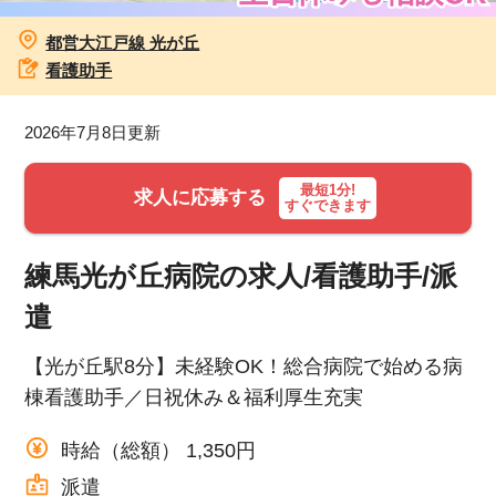
都営大江戸線 光が丘
お知らせ
看護助手
医療事務求人ドットコムとは
2026年7月8日更新
サイトの使い方
最短1分!
求人に応募する
すぐできます
就職サポート
人材をお探しの医療機関・企業様
練馬光が丘病院の求人/看護助手/派
遣
運営会社
【光が丘駅8分】未経験OK！総合病院で始める病
棟看護助手／日祝休み＆福利厚生充実
時給（総額） 1,350円
派遣