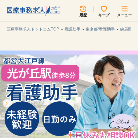
所在地のエリアを選択してください
履歴
キープ
メニュー
各支店担当よりご連絡させていただきます。
医療事務求人ドットコムTOP
看護助手
東京都/看護助手
練馬区/
勤務地
最近見た求人
キープ中の求人
求人検索
関東
関西
無料転職サポート
お問い合わせ
東海
北海道・東北
甲信越・北陸
中国・四国
見学会・イベント情報
医療事務まるわかりコラム
九州・沖縄
よくあるご質問