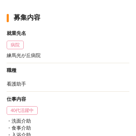
募集内容
就業先名
病院
練馬光が丘病院
職種
看護助手
仕事内容
40代活躍中
・洗面介助
・食事介助
・入浴介助