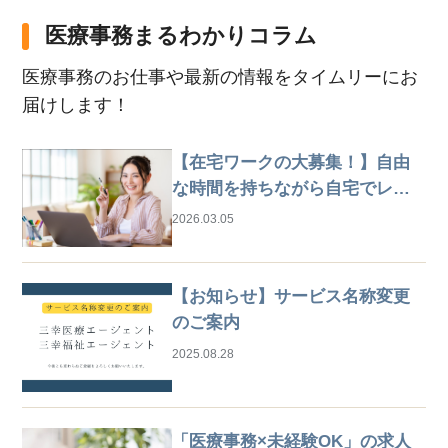
医療事務まるわかりコラム
医療事務のお仕事や最新の情報をタイムリーにお
届けします！
【在宅ワークの大募集！】自由
な時間を持ちながら自宅でレセ
プト業務
2026.03.05
【お知らせ】サービス名称変更
のご案内
2025.08.28
「医療事務×未経験OK」の求人