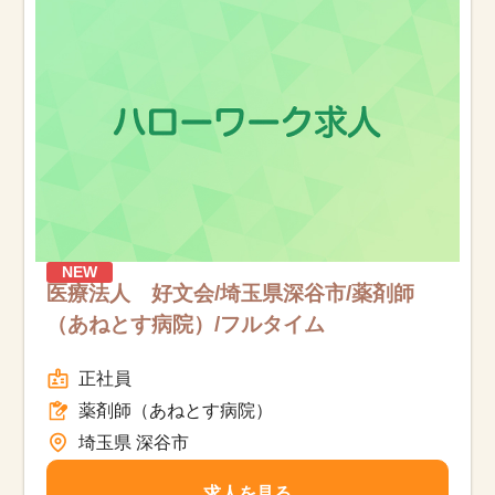
お知らせ
医療事務求人ドットコムとは
サイトの使い方
就職サポート
人材をお探しの医療機関・企業様
NEW
医療法人 好文会/埼玉県深谷市/薬剤師
（あねとす病院）/フルタイム
運営会社
正社員
薬剤師（あねとす病院）
埼玉県 深谷市
求人を見る