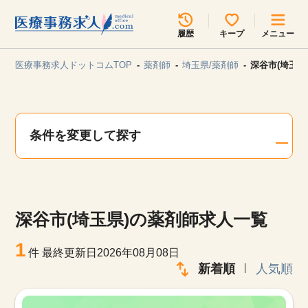
所在地のエリアを選択してください
履歴
キープ
メニュー
各支店担当よりご連絡させていただきます。
医療事務求人ドットコムTOP
薬剤師
埼玉県/薬剤師
深谷市(埼玉県
勤務地
最近見た求人
キープ中の求人
求人検索
条件を変更して探す
関東
関西
無料転職サポート
お問い合わせ
東海
北海道・東北
深谷市(埼玉県)の薬剤師求人一覧
甲信越・北陸
中国・四国
見学会・イベント情報
1
件
最終更新日2026年08月08日
医療事務まるわかりコラム
新着順
人気順
九州・沖縄
よくあるご質問