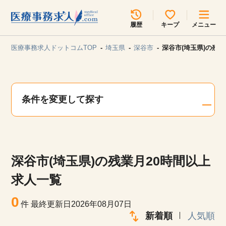
所在地のエリアを選択してください
履歴
キープ
メニュー
各支店担当よりご連絡させていただきます。
医療事務求人ドットコムTOP
埼玉県
深谷市
深谷市(埼玉県)の残
勤務地
最近見た求人
キープ中の求人
求人検索
条件を変更して探す
関東
関西
無料転職サポート
お問い合わせ
東海
北海道・東北
深谷市(埼玉県)の残業月20時間以上
甲信越・北陸
中国・四国
見学会・イベント情報
求人一覧
医療事務まるわかりコラム
0
九州・沖縄
件
最終更新日2026年08月07日
新着順
人気順
よくあるご質問