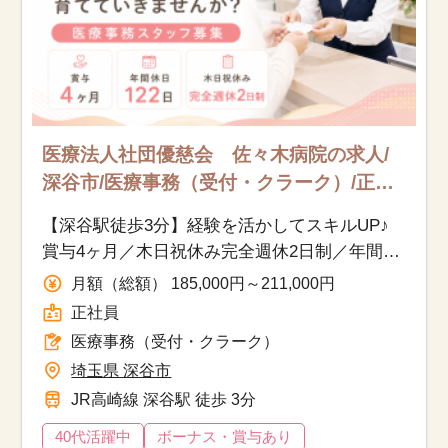
医療法人社団優慈会 佐々木病院の求人/
深谷市/医療事務（受付・クラーク）/正社
員
【深谷駅徒歩3分】経験を活かしてスキルUP♪
賞与4ヶ月／木日祝休み完全週休2日制／年間休
日122日／保育補助あり◎
月額（総額） 185,000円～211,000円
正社員
医療事務（受付・クラーク）
埼玉県 深谷市
JR高崎線 深谷駅 徒歩 3分
40代活躍中
ボーナス・賞与あり