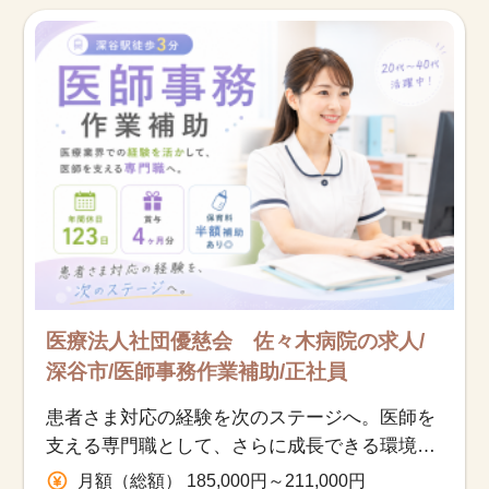
お知らせ
医療事務求人ドットコムとは
サイトの使い方
就職サポート
人材をお探しの医療機関・企業様
運営会社
医療法人社団優慈会 佐々木病院の求人/
深谷市/医師事務作業補助/正社員
患者さま対応の経験を次のステージへ。医師を
支える専門職として、さらに成長できる環境で
す♪
月額（総額） 185,000円～211,000円