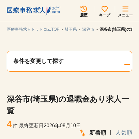
所在地のエリアを選択してください
履歴
キープ
メニュー
各支店担当よりご連絡させていただきます。
医療事務求人ドットコムTOP
埼玉県
深谷市
深谷市(埼玉県)の退
勤務地
最近見た求人
キープ中の求人
求人検索
条件を変更して探す
関東
関西
無料転職サポート
お問い合わせ
東海
北海道・東北
深谷市(埼玉県)の退職金あり求人一
甲信越・北陸
中国・四国
見学会・イベント情報
覧
医療事務まるわかりコラム
4
九州・沖縄
件
最終更新日2026年08月10日
新着順
人気順
よくあるご質問