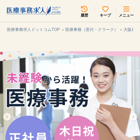
所在地のエリアを選択してください
履歴
キープ
メニュー
各支店担当よりご連絡させていただきます。
医療事務求人ドットコムTOP
医療事務（受付・クラーク）
大阪府/
勤務地
最近見た求人
キープ中の求人
求人検索
関東
関西
無料転職サポート
お問い合わせ
東海
北海道・東北
甲信越・北陸
中国・四国
見学会・イベント情報
医療事務まるわかりコラム
九州・沖縄
よくあるご質問