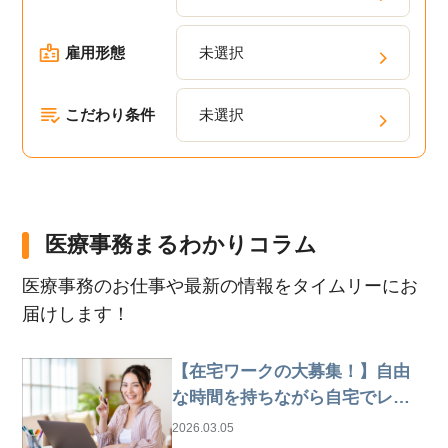
雇用形態
未選択
こだわり条件
未選択
医療事務まるわかりコラム
医療事務のお仕事や最新の情報をタイムリーにお
届けします！
【在宅ワークの大募集！】自由
な時間を持ちながら自宅でレセ
プト業務
2026.03.05