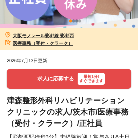
お知らせ
医療事務求人ドットコムとは
大阪モノレール彩都線 彩都西
サイトの使い方
医療事務（受付・クラーク）
就職サポート
2026年7月13日更新
人材をお探しの医療機関・企業様
最短1分!
求人に応募する
すぐできます
運営会社
津森整形外科リハビリテーション
クリニックの求人/茨木市/医療事務
（受付・クラーク）/正社員
【彩都西駅徒歩3分】未経験歓迎！賞与あり&土日