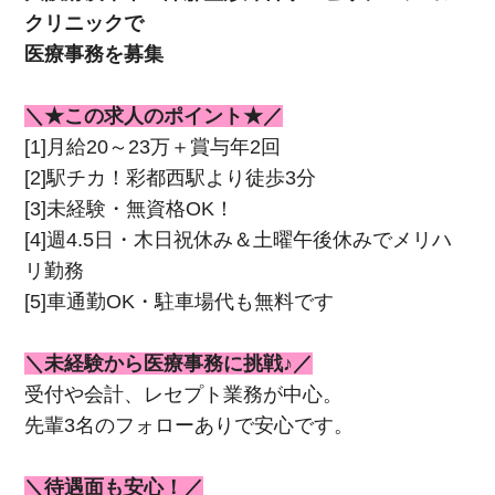
クリニックで
医療事務を募集
＼★この求人のポイント★／
[1]月給20～23万＋賞与年2回
[2]駅チカ！彩都西駅より徒歩3分
[3]未経験・無資格OK！
[4]週4.5日・木日祝休み＆土曜午後休みでメリハ
リ勤務
[5]車通勤OK・駐車場代も無料です
＼未経験から医療事務に挑戦♪／
受付や会計、レセプト業務が中心。
先輩3名のフォローありで安心です。
＼待遇面も安心！／