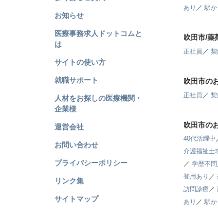
あり
／
駅か
お知らせ
医療事務求人ドットコムと
吹田市/
は
正社員
／
契
サイトの使い方
就職サポート
吹田市の
正社員
／
契
人材をお探しの医療機関・
企業様
吹田市の
運営会社
40代活躍中
お問い合わせ
介護福祉士
プライバシーポリシー
／
学歴不問
登用あり
／
リンク集
訪問診療
／
サイトマップ
あり
／
駅か