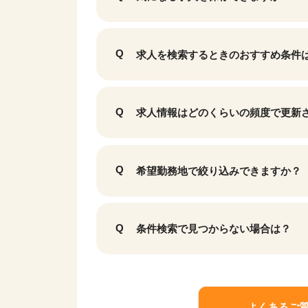
求人を検索するときのおすすめ条件
求人情報はどのくらいの頻度で更新
希望勤務地で絞り込みできますか？
該当件数
9,871
条件検索で見つからない場合は？
件
よくあるご