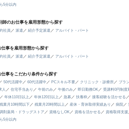
ら5分以内
薬剤師のお仕事を雇用形態から探す
約社員
／
派遣
／
紹介予定派遣
／
アルバイト・パート
お仕事を雇用形態から探す
約社員
／
派遣
／
紹介予定派遣
／
アルバイト・パート
お仕事をこだわり条件から探す
／
50代活躍中
／
60代活躍中
／
PCスキル不要
／
クリニック・診療所
／
ブラン
求人
／
住宅手当あり
／
午前のみ
／
午後のみ
／
即日勤務OK
／
受講料0円制度
／
年休110日以上
／
年休120日以上
／
急募
／
扶養枠
／
接客経験を活かせる
残業月10時間以下
／
残業月20時間以上
／
産休・育休取得実績あり
／
病院
／
調剤薬局・ドラッグストア
／
資格なしOK
／
資格を活かせる
／
資格取得支援
ら5分以内