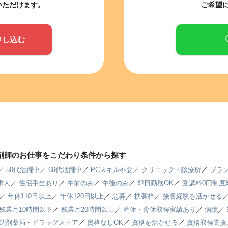
いただけます。
ご希望
申し込む
薬剤師のお仕事をこだわり条件から探す
／
50代活躍中
／
60代活躍中
／
PCスキル不要
／
クリニック・診療所
／
ブラン
求人
／
住宅手当あり
／
午前のみ
／
午後のみ
／
即日勤務OK
／
受講料0円制度
／
年休110日以上
／
年休120日以上
／
急募
／
扶養枠
／
接客経験を活かせる
残業月10時間以下
／
残業月20時間以上
／
産休・育休取得実績あり
／
病院
／
調剤薬局・ドラッグストア
／
資格なしOK
／
資格を活かせる
／
資格取得支援