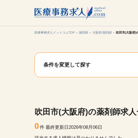
所在地の
各支店担当より
医療事務求人ドットコムTOP
薬剤師
大阪府/薬剤師
吹田市(大阪府
関東
条件を変更して探す
東海
甲信越・北
九州・沖縄
吹田市(大阪府)の薬剤師求人
0
件
最終更新日2026年08月06日
該当する求人情報は見つかりませんでした。