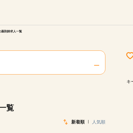
エリアを選択してください
ご連絡させていただきます。
)の薬剤師求人一覧
勤務地
関西
北海道・東北
キ
陸
中国・四国
一覧
新着順
人気順