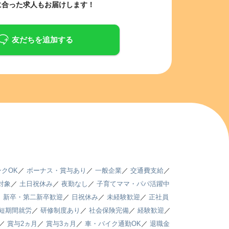
に合った求人もお届けします！
友だちを追加する
クOK
／
ボーナス・賞与あり
／
一般企業
／
交通費支給
／
対象
／
土日祝休み
／
夜勤なし
／
子育てママ・パパ活躍中
／
新卒・第二新卒歓迎
／
日祝休み
／
未経験歓迎
／
正社員
短期間就労
／
研修制度あり
／
社会保険完備
／
経験歓迎
／
／
賞与2ヵ月
／
賞与3ヵ月
／
車・バイク通勤OK
／
退職金