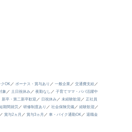
クOK
／
ボーナス・賞与あり
／
一般企業
／
交通費支給
／
対象
／
土日祝休み
／
夜勤なし
／
子育てママ・パパ活躍中
／
新卒・第二新卒歓迎
／
日祝休み
／
未経験歓迎
／
正社員
短期間就労
／
研修制度あり
／
社会保険完備
／
経験歓迎
／
／
賞与2ヵ月
／
賞与3ヵ月
／
車・バイク通勤OK
／
退職金