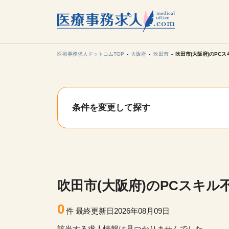
所在地の
各支店担当より
医療事務求人ドットコムTOP
大阪府
吹田市
吹田市(大阪府)のPC
関東
条件を変更して探す
東海
甲信越・北
九州・沖縄
吹田市(大阪府)のPCスキル
0
件
最終更新日2026年08月09日
該当する求人情報は見つかりませんでした。