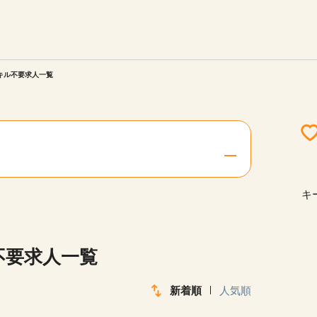
エリアを選択してください
ご連絡させていただきます。
スキル不要求人一覧
勤務地
関西
北海道・東北
キ
陸
中国・四国
不要求人一覧
新着順
人気順