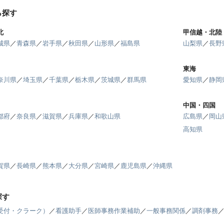
ら探す
北
甲信越・北陸
城県
／
青森県
／
岩手県
／
秋田県
／
山形県
／
福島県
山梨県
／
長野
東海
奈川県
／
埼玉県
／
千葉県
／
栃木県
／
茨城県
／
群馬県
愛知県
／
静岡
中国・四国
都府
／
奈良県
／
滋賀県
／
兵庫県
／
和歌山県
広島県
／
岡山
高知県
賀県
／
長崎県
／
熊本県
／
大分県
／
宮崎県
／
鹿児島県
／
沖縄県
探す
受付・クラーク）
／
看護助手
／
医師事務作業補助
／
一般事務関係
／
調剤事務