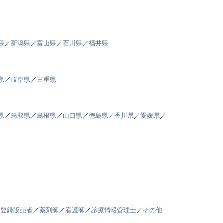
県
／
新潟県
／
富山県
／
石川県
／
福井県
県
／
岐阜県
／
三重県
県
／
鳥取県
／
島根県
／
山口県
／
徳島県
／
香川県
／
愛媛県
／
／
登録販売者
／
薬剤師
／
看護師
／
診療情報管理士
／
その他