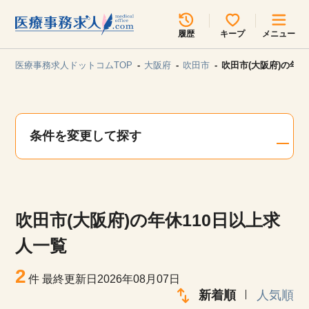
所在地のエリアを選択してください
履歴
キープ
メニュー
各支店担当よりご連絡させていただきます。
医療事務求人ドットコムTOP
大阪府
吹田市
吹田市(大阪府)の年休
勤務地
最近見た求人
キープ中の求人
求人検索
条件を変更して探す
関東
関西
無料転職サポート
お問い合わせ
東海
北海道・東北
吹田市(大阪府)の年休110日以上求
甲信越・北陸
中国・四国
見学会・イベント情報
人一覧
医療事務まるわかりコラム
2
九州・沖縄
件
最終更新日2026年08月07日
新着順
人気順
よくあるご質問