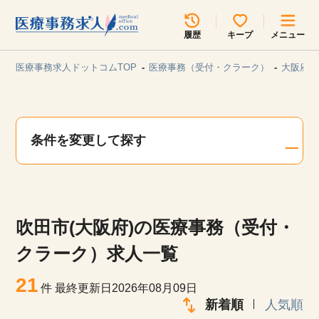
所在地のエリアを選択してください
履歴
キープ
メニュー
各支店担当よりご連絡させていただきます。
医療事務求人ドットコムTOP
医療事務（受付・クラーク）
大阪府/
勤務地
最近見た求人
キープ中の求人
求人検索
条件を変更して探す
関東
関西
無料転職サポート
お問い合わせ
東海
北海道・東北
吹田市(大阪府)の医療事務（受付・
甲信越・北陸
中国・四国
見学会・イベント情報
クラーク）求人一覧
医療事務まるわかりコラム
21
九州・沖縄
件
最終更新日2026年08月09日
新着順
人気順
よくあるご質問