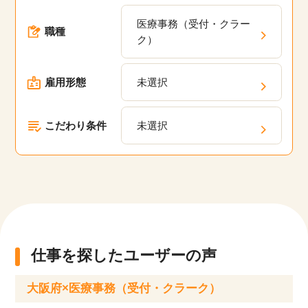
場の求人が多数あります。弊社の派遣・委託現場
医療事務（受付・クラー
においてスキルアップのための研修プログラム
職種
ク）
や、キャリアパスの相談、定期的なフィードバッ
クを通じて、あなたのキャリアアップを支援しま
雇用形態
未選択
す。
こだわり条件
未選択
仕事を探したユーザーの声
大阪府×医療事務（受付・クラーク）