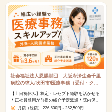
お知らせ
医療事務求人ドットコムとは
サイトの使い方
就職サポート
人材をお探しの医療機関・企業様
運営会社
社会福祉法人恩賜財団 大阪府済生会千里
病院の求人/吹田市/医療事務（受付・ク
ラーク）/紹介予定派遣
【土日祝休み】算定・レセプト経験を活かせる
＊正社員登用が前提の紹介予定派遣＊院内保育
所あり＊賞与3.6か月
月額（総額） 226,500円～232,500円