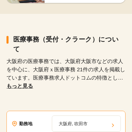
医療事務（受付・クラーク）につい
て
大阪府の医療事務では、大阪府大阪市などの求人
を中心に、大阪府ｘ医療事務 21件の求人を掲載し
ています。医療事務求人ドットコムの特徴とし
て、正社員、派遣社員、扶養内パート、時短勤務
もっと見る
など、多様な雇用形態が揃っており、専任のキャ
リアアドバイザーがあなたにぴったりの求人を紹
介します。未経験者や無資格者、ブランクがある
方でも安心して働けるお仕事や20代、30代、40
勤務地
大阪府, 吹田市
代、50代といった幅広い年齢層が活躍している職