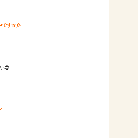
中です☆彡
すい◎
／