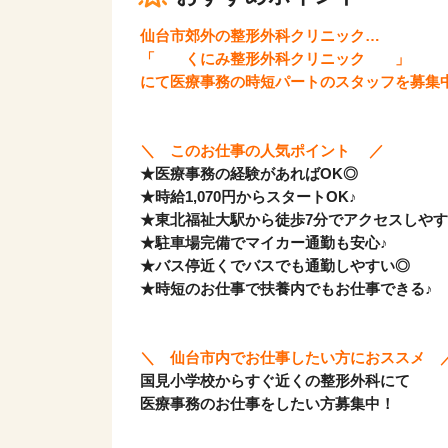
仙台市郊外の整形外科クリニック…
「 くにみ整形外科クリニック 」
にて医療事務の時短パートのスタッフを募集
＼ このお仕事の人気ポイント ／
★医療事務の経験があればOK◎
★時給1,070円からスタートOK♪
★東北福祉大駅から徒歩7分でアクセスしや
★駐車場完備でマイカー通勤も安心♪
★バス停近くでバスでも通勤しやすい◎
★時短のお仕事で扶養内でもお仕事できる♪
＼ 仙台市内でお仕事したい方におススメ 
国見小学校からすぐ近くの整形外科にて
医療事務のお仕事をしたい方募集中！