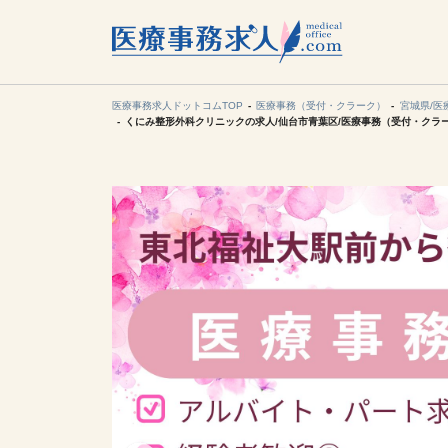
所在地の
各支店担当より
医療事務求人ドットコムTOP
医療事務（受付・クラーク）
宮城県/医
くにみ整形外科クリニックの求人/仙台市青葉区/医療事務（受付・クラ
関東
東海
甲信越・北
九州・沖縄