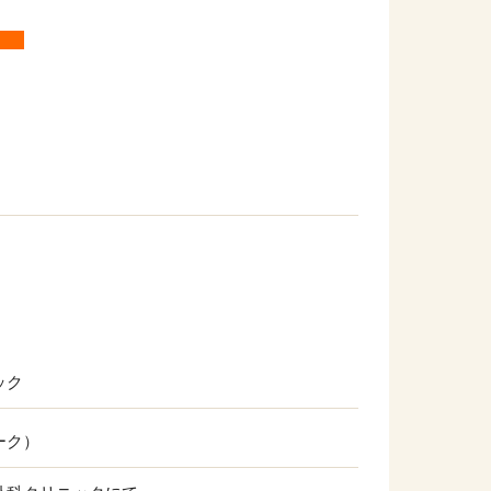
】
ック
ーク）