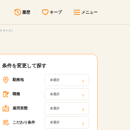
履歴
キープ
メニュー
・クラーク）
最近見た求人
キープ中の求人
求人検索
無料転職サポート
お問い合わせ
条件を変更して探す
見学会・イベント情報
勤務地
未選択
医療事務まるわかりコラム
職種
未選択
よくあるご質問
雇用形態
未選択
お知らせ
こだわり条件
医療事務求人ドットコムとは
未選択