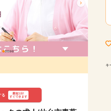
キ
最短1分!
する
すぐできます