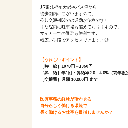
JR東北福祉大駅やバス停から
徒歩圏内にございますので、
公共交通機関での通勤が便利です♪
また院内に駐車場も備えておりますので、
マイカーでの通勤も便利です♪
幅広い手段でアクセスできますよ◎
【うれしいポイント】
［時 給］1070円～1350円
［昇 給］年1回・昇給率2.0～4.0%（前年度
［交通費］月額 10,000円 まで
医療事務の経験が活かせる
自分らしく働ける環境で
長く働けるお仕事を目指しませんか？
該当件数
9,617
件