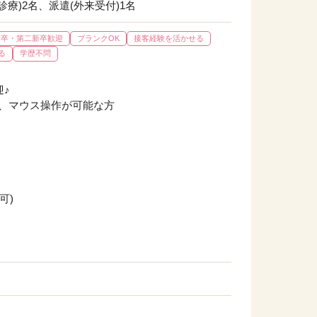
療)2名、派遣(外来受付)1名
新卒・第二新卒歓迎
ブランクOK
接客経験を活かせる
る
学歴不問
♪
力、マウス操作が可能な方
可)
）