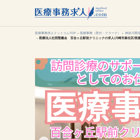
所在地の
各支店担当より
医療事務求人ドットコムTOP
医療事務（受付・クラーク）
神奈川県/
医療法人社団聖癒会 百合ヶ丘駅前クリニックの求人/川崎市麻生区/医
関東
東海
甲信越・北
九州・沖縄