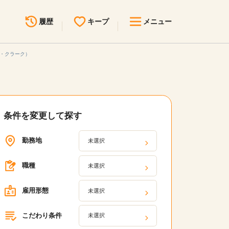
履歴
キープ
メニュー
付・クラーク）
最近見た求人
キープ中の求人
求人検索
無料転職サポート
お問い合わせ
条件を変更して探す
見学会・イベント情報
勤務地
未選択
医療事務まるわかりコラム
職種
未選択
よくあるご質問
雇用形態
未選択
お知らせ
こだわり条件
医療事務求人ドットコムとは
未選択