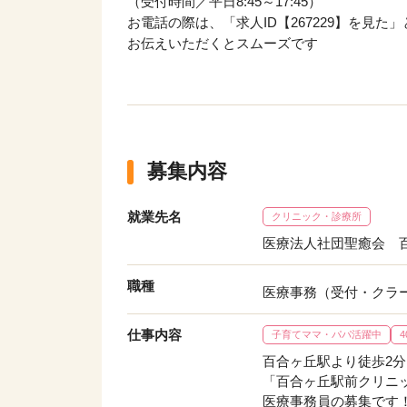
（受付時間／平日8:45～17:45）
お電話の際は、「求人ID【267229】を見た」
お伝えいただくとスムーズです
募集内容
就業先名
クリニック・診療所
医療法人社団聖癒会 
職種
医療事務（受付・クラ
仕事内容
子育てママ・パパ活躍中
百合ヶ丘駅より徒歩2分
「百合ヶ丘駅前クリニ
医療事務員の募集です