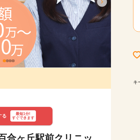
キ
最短1分!
する
すぐできます
百合ヶ丘駅前クリニッ