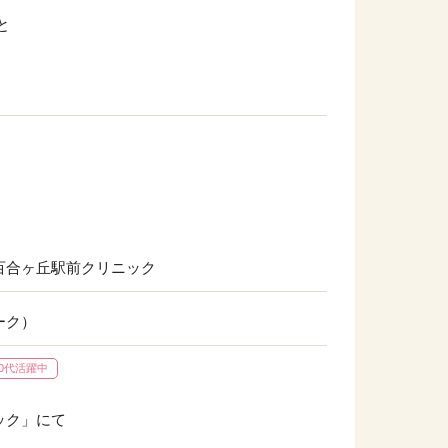
と
百合ヶ丘駅前クリニック
ーク）
40代活躍中
ック」にて
！