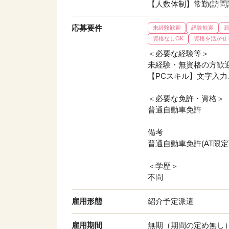
【人数体制】常勤(訪問診
応募要件
未経験歓迎
経験歓迎
資格なしOK
資格を活かせ
＜必要な経験等＞
未経験・無資格の方歓迎
【PCスキル】文字入
＜必要な免許・資格＞
普通自動車免許
備考
普通自動車免許(AT限定
＜学歴＞
不問
雇用形態
紹介予定派遣
雇用期間
無期（期間の定め無し