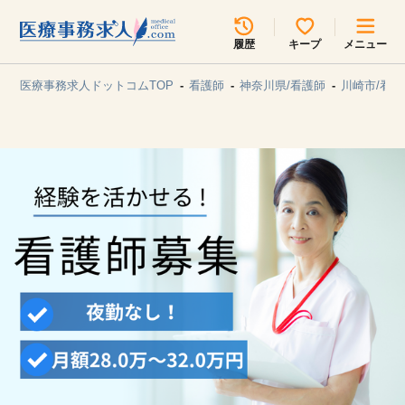
所在地のエリアを選択してください
履歴
キープ
メニュー
各支店担当よりご連絡させていただきます。
医療事務求人ドットコムTOP
看護師
神奈川県/看護師
川崎市/看護
勤務地
最近見た求人
キープ中の求人
求人検索
関東
関西
無料転職サポート
お問い合わせ
東海
北海道・東北
甲信越・北陸
中国・四国
見学会・イベント情報
医療事務まるわかりコラム
九州・沖縄
よくあるご質問