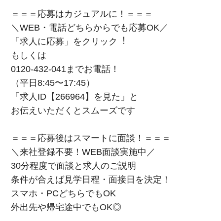
＝＝＝応募はカジュアルに！＝＝＝
＼WEB・電話どちらからでも応募OK／
「求⼈に応募」をクリック︕
もしくは
0120-432-041までお電話！
（平⽇8:45〜17:45）
「求⼈ID【266964】を⾒た」と
お伝えいただくとスムーズです
＝＝＝応募後はスマートに面談！＝＝＝
＼来社登録不要！WEB⾯談実施中／
30分程度で面談と求人のご説明
条件が合えば見学日程・面接日を決定！
スマホ・PCどちらでもOK
外出先や帰宅途中でもOK◎