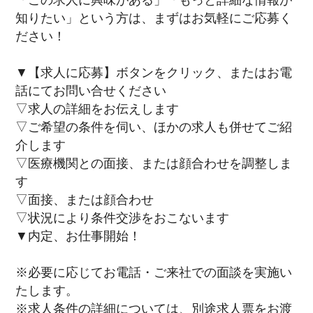
「この求人に興味がある」「もっと詳細な情報が
知りたい」という方は、まずはお気軽にご応募く
該当件数
ださい！
他の条件を選択
17,050
件
▼【求人に応募】ボタンをクリック、またはお電
話にてお問い合せください
▽求人の詳細をお伝えします
▽ご希望の条件を伺い、ほかの求人も併せてご紹
介します
▽医療機関との面接、または顔合わせを調整しま
す
▽面接、または顔合わせ
▽状況により条件交渉をおこないます
▼内定、お仕事開始！
※必要に応じてお電話・ご来社での面談を実施い
たします。
※求人条件の詳細については、別途求人票をお渡