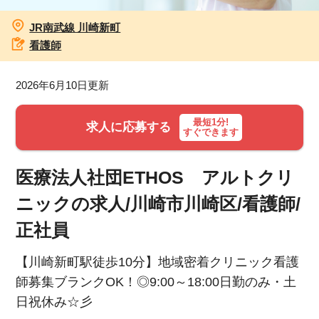
JR南武線 川崎新町
お知らせ
看護師
医療事務求人ドットコムとは
2026年6月10日更新
サイトの使い方
最短1分!
求人に応募する
すぐできます
就職サポート
人材をお探しの医療機関・企業様
医療法人社団ETHOS アルトクリ
ニックの求人/川崎市川崎区/看護師/
運営会社
正社員
【川崎新町駅徒歩10分】地域密着クリニック看護
師募集ブランクOK！◎9:00～18:00日勤のみ・土
日祝休み☆彡