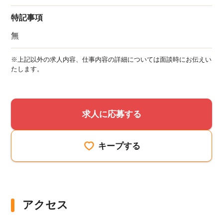
特記事項
無
※上記以外の求人内容、仕事内容の詳細については面談時にお伝えい
たします。
求人に応募する
キープする
該当件数
アクセス
他の条件を選択
17,033
件