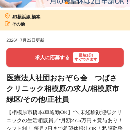
お知らせ
JR横浜線 橋本
その他
医療事務求人ドットコムとは
2026年7月23日更新
サイトの使い方
最短1分!
就職サポート
求人に応募する
すぐできます
人材をお探しの医療機関・企業様
医療法人社団おおぞら会 つばさ
運営会社
クリニック相模原の求人/相模原市
緑区/その他/正社員
【相模原市橋本/車通勤OK】*＼未経験歓迎◎クリ
ニックの生活相談員／*月額27.5万円＋賞与あり！
シフト制！ 毎月2日まで希望休提出OK！私服勤務