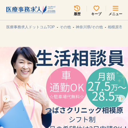
所在地のエリアを選択してください
履歴
キープ
メニュー
各支店担当よりご連絡させていただきます。
医療事務求人ドットコムTOP
その他
神奈川県/その他
相模原市/
勤務地
最近見た求人
キープ中の求人
求人検索
関東
関西
無料転職サポート
お問い合わせ
東海
北海道・東北
甲信越・北陸
中国・四国
見学会・イベント情報
医療事務まるわかりコラム
九州・沖縄
よくあるご質問