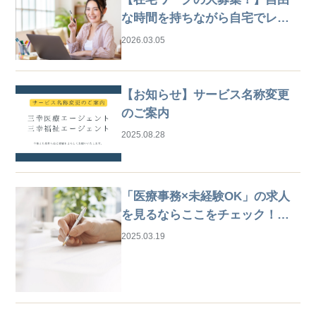
な時間を持ちながら自宅でレセ
プト業務
2026.03.05
【お知らせ】サービス名称変更
のご案内
2025.08.28
「医療事務×未経験OK」の求人
を見るならここをチェック！は
じめての仕事探しガイド
2025.03.19