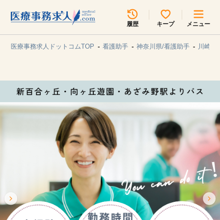
所在地のエリアを選択してください
履歴
キープ
メニュー
各支店担当よりご連絡させていただきます。
医療事務求人ドットコムTOP
看護助手
神奈川県/看護助手
川崎市
勤務地
最近見た求人
キープ中の求人
求人検索
関東
関西
無料転職サポート
お問い合わせ
東海
北海道・東北
甲信越・北陸
中国・四国
見学会・イベント情報
医療事務まるわかりコラム
九州・沖縄
よくあるご質問