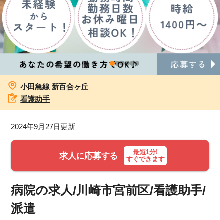
お知らせ
医療事務求人ドットコムとは
サイトの使い方
小田急線 新百合ヶ丘
就職サポート
看護助手
人材をお探しの医療機関・企業様
2024年9月27日更新
運営会社
最短1分!
求人に応募する
すぐできます
病院の求人/川崎市宮前区/看護助手/
派遣