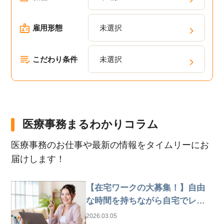
雇用形態
未選択
こだわり条件
未選択
医療事務まるわかりコラム
医療事務のお仕事や最新の情報をタイムリーにお
届けします！
【在宅ワークの大募集！】自由
な時間を持ちながら自宅でレセ
プト業務
2026.03.05