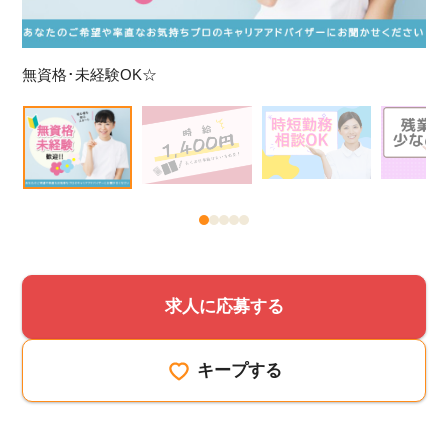
時給
無資格･未経験OK☆
求人に応募する
キープする