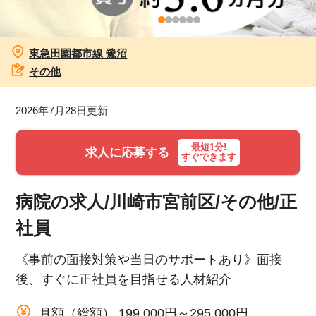
お知らせ
東急田園都市線 鷺沼
医療事務求人ドットコムとは
その他
サイトの使い方
2026年7月28日更新
就職サポート
最短1分!
求人に応募する
すぐできます
人材をお探しの医療機関・企業様
病院の求人/川崎市宮前区/その他/正
運営会社
社員
《事前の面接対策や当日のサポートあり》面接
後、すぐに正社員を目指せる人材紹介
月額（総額） 199,000円～295,000円