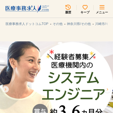
所在地のエリアを選択してください
履歴
キープ
メニュー
各支店担当よりご連絡させていただきます。
医療事務求人ドットコムTOP
その他
神奈川県/その他
川崎市/その
勤務地
最近見た求人
キープ中の求人
求人検索
関東
関西
無料転職サポート
お問い合わせ
東海
北海道・東北
甲信越・北陸
中国・四国
見学会・イベント情報
医療事務まるわかりコラム
九州・沖縄
よくあるご質問