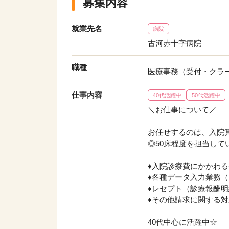
募集内容
就業先名
病院
古河赤十字病院
職種
医療事務（受付・クラ
仕事内容
40代活躍中
50代活躍中
＼お仕事について／
お任せするのは、入院
◎50床程度を担当して
♦入院診療費にかかわ
♦各種データ入力業務（
♦レセプト（診療報酬
♦その他請求に関する
40代中心に活躍中☆