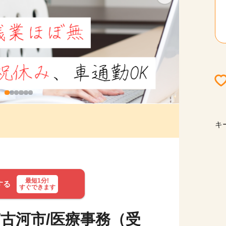
キ
最短1分!
する
すぐできます
古河市/医療事務（受