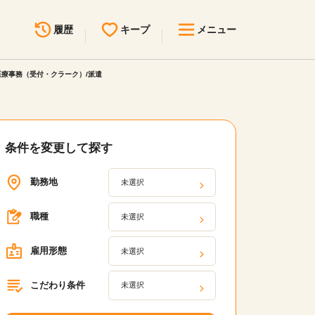
履歴
キープ
メニュー
医療事務（受付・クラーク）/派遣
最近見た求人
キープ中の求人
求人検索
無料転職サポート
お問い合わせ
条件を変更して探す
勤務地
未選択
見学会・イベント情報
医療事務まるわかりコラム
職種
未選択
よくあるご質問
雇用形態
未選択
お知らせ
こだわり条件
未選択
医療事務求人ドットコムとは