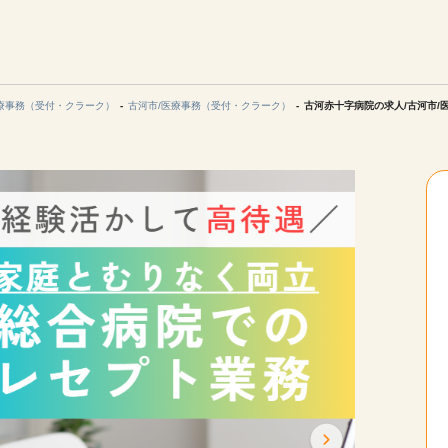
エリアを選択してください
ご連絡させていただきます。
療事務（受付・クラーク）
古河市/医療事務（受付・クラーク）
古河赤十字病院の求人/古河市/
勤務地
関西
北海道・東北
陸
中国・四国