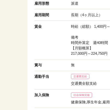
雇用形態
派遣
雇用期間
長期（4ヶ月以上）
賃金
時給（総額） 1,400円～1
備考
時間外算定 週40時間
【月額概算】
217,000円～224,750円
賞与
無
通勤手当
交通費支給
交通費全額支給
加入保険
社会保険完備
健康保険,厚生年金,雇