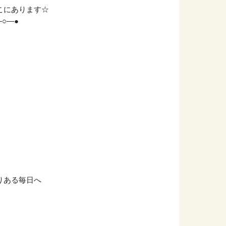
こにあります☆
―○―●
りある毎日へ