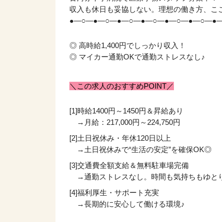
収入も休日も妥協しない。理想の働き方、こ
●―○―●―○―●―○―●―○―●―○―●―○―●
◎ 高時給1,400円でしっかり収入！
◎ マイカー通勤OKで通勤ストレスなし♪
＼この求人のおすすめPOINT／
[1]時給1400円～1450円＆昇給あり
→月給：217,000円～224,750円
[2]土日祝休み・年休120日以上
→土日祝休みで“生活の安定”を確保OK◎
[3]交通費全額支給＆無料駐車場完備
→通勤ストレスなし。時間も気持ちもゆと
[4]福利厚生・サポート充実
→長期的に安心して働ける環境♪