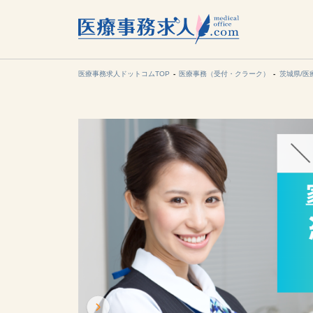
所在地の
各支店担当より
医療事務求人ドットコムTOP
医療事務（受付・クラーク）
茨城県/医
関東
東海
甲信越・北
九州・沖縄