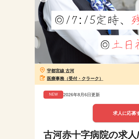
宇都宮線 古河
医療事務（受付・クラーク）
2026年8月6日更新
NEW
求人に応募
古河赤十字病院の求人/