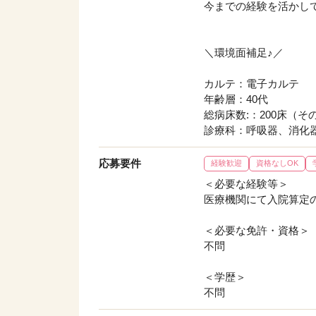
今までの経験を活かし
＼環境面補足♪／
カルテ：電子カルテ
年齢層：40代
総病床数:：200床（そ
診療科：呼吸器、消化
応募要件
経験歓迎
資格なしOK
＜必要な経験等＞
医療機関にて入院算定
＜必要な免許・資格＞
不問
＜学歴＞
不問