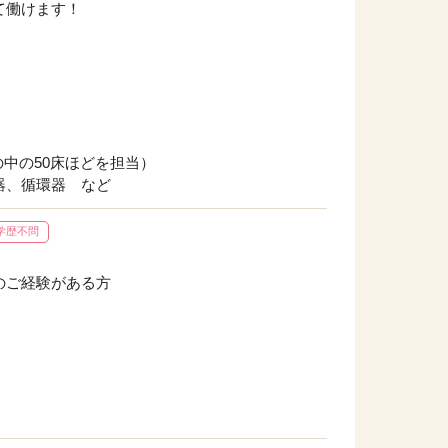
て働けます！
の中の50床ほどを担当）
器、循環器 など
学歴不問
のご経験がある方