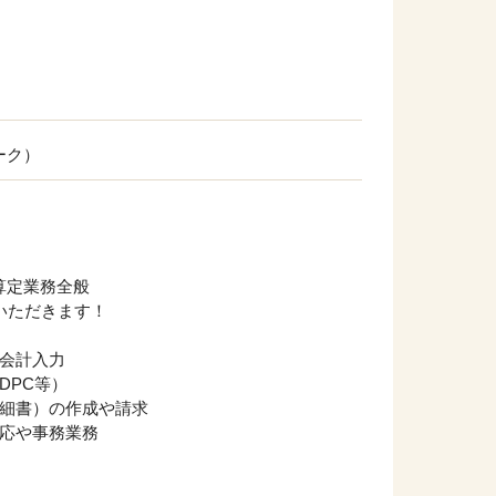
ーク）
算定業務全般
いただきます！
る会計入力
DPC等）
明細書）の作成や請求
対応や事務業務