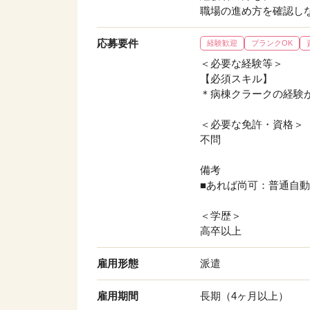
職場の進め方を確認し
応募要件
経験歓迎
ブランクOK
＜必要な経験等＞
【必須スキル】
＊病棟クラークの経験
＜必要な免許・資格＞
不問
備考
■あれば尚可：普通自
＜学歴＞
高卒以上
雇用形態
派遣
雇用期間
長期（4ヶ月以上）