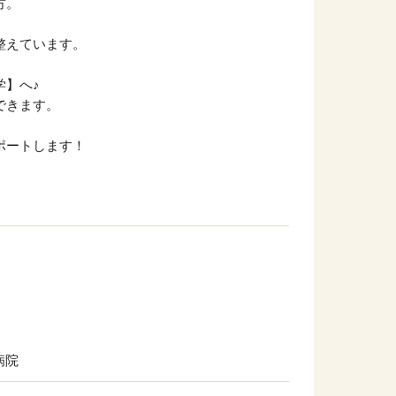
方。
整えています。
学】へ♪
できます。
ポートします！
病院
他の条件を選択