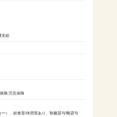
費支給
用保険,労災保険
ー）、給食室/休憩室あり、制服貸与/靴貸与