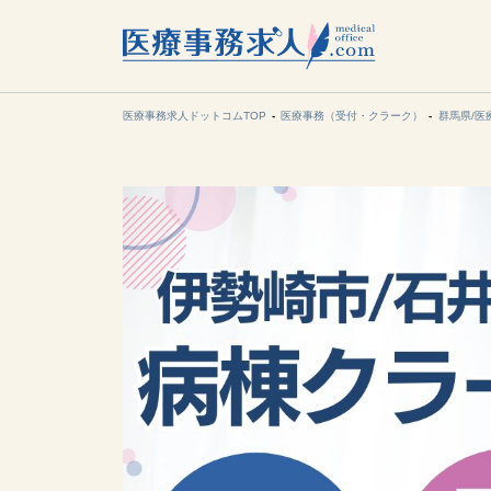
所在地の
各支店担当より
医療事務求人ドットコムTOP
医療事務（受付・クラーク）
群馬県/医
関東
東海
甲信越・北
九州・沖縄