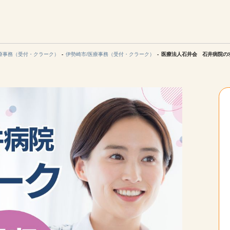
エリアを選択してください
ご連絡させていただきます。
療事務（受付・クラーク）
伊勢崎市/医療事務（受付・クラーク）
医療法人石井会 石井病院の求
勤務地
関西
北海道・東北
陸
中国・四国