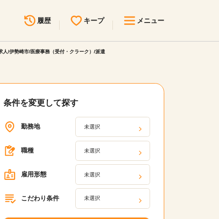
履歴
キープ
メニュー
人/伊勢崎市/医療事務（受付・クラーク）/派遣
最近見た求人
キープ中の求人
求人検索
無料転職サポート
お問い合わせ
条件を変更して探す
勤務地
未選択
見学会・イベント情報
医療事務まるわかりコラム
職種
未選択
よくあるご質問
雇用形態
未選択
お知らせ
こだわり条件
未選択
医療事務求人ドットコムとは