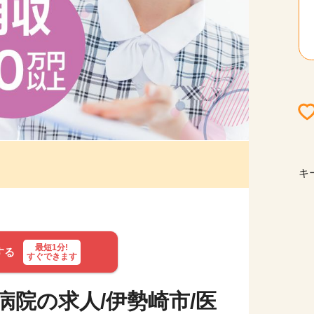
キ
最短1分!
する
すぐできます
病院の求人/伊勢崎市/医