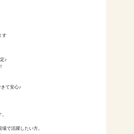
ます
定♪
！
できて安心♪
す。
現場で活躍したい方。