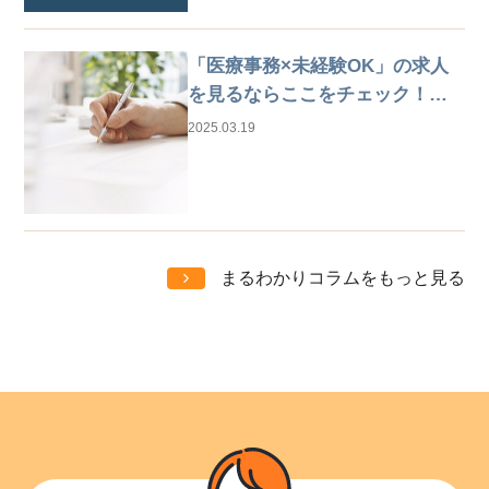
「医療事務×未経験OK」の求人
を見るならここをチェック！は
じめての仕事探しガイド
2025.03.19
まるわかりコラムをもっと見る