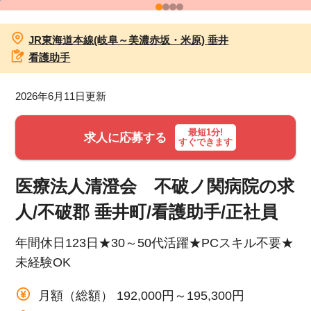
お知らせ
JR東海道本線(岐阜～美濃赤坂・米原) 垂井
看護助手
医療事務求人ドットコムとは
2026年6月11日更新
サイトの使い方
最短1分!
就職サポート
求人に応募する
すぐできます
人材をお探しの医療機関・企業様
医療法人清澄会 不破ノ関病院の求
運営会社
人/不破郡 垂井町/看護助手/正社員
年間休日123日★30～50代活躍★PCスキル不要★
未経験OK
月額（総額） 192,000円～195,300円