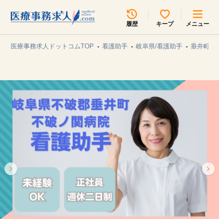
所在地のエリアを選択してください
履歴
キープ
メニュー
各支店担当よりご連絡させていただきます。
医療事務求人ドットコムTOP
看護助手
岐阜県/看護助手
垂井町/
勤務地
最近見た求人
キープ中の求人
求人検索
関東
関西
無料転職サポート
お問い合わせ
東海
北海道・東北
甲信越・北陸
中国・四国
見学会・イベント情報
医療事務まるわかりコラム
九州・沖縄
よくあるご質問