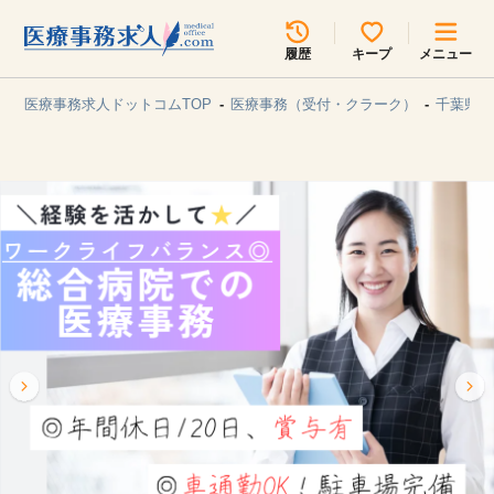
所在地のエリアを選択してください
履歴
キープ
メニュー
各支店担当よりご連絡させていただきます。
医療事務求人ドットコムTOP
医療事務（受付・クラーク）
千葉県/
勤務地
最近見た求人
キープ中の求人
求人検索
関東
関西
無料転職サポート
お問い合わせ
東海
北海道・東北
甲信越・北陸
中国・四国
見学会・イベント情報
医療事務まるわかりコラム
九州・沖縄
よくあるご質問