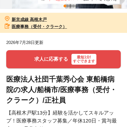
お知らせ
新京成線 高根木戸
医療事務求人ドットコムとは
医療事務（受付・クラーク）
サイトの使い方
2026年7月28日更新
就職サポート
最短1分!
求人に応募する
すぐできます
人材をお探しの医療機関・企業様
医療法人社団千葉秀心会 東船橋病
運営会社
院の求人/船橋市/医療事務（受付・
クラーク）/正社員
【高根木戸駅13分】経験を活かしてスキルアッ
プ！医療事務スタッフ募集／年休120日・賞与最