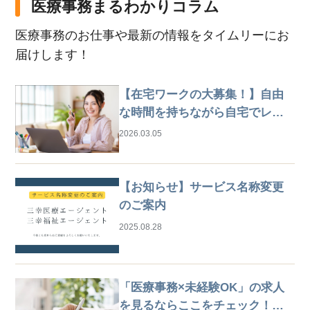
医療事務まるわかりコラム
医療事務のお仕事や最新の情報をタイムリーにお
届けします！
【在宅ワークの大募集！】自由
な時間を持ちながら自宅でレセ
プト業務
2026.03.05
【お知らせ】サービス名称変更
のご案内
2025.08.28
「医療事務×未経験OK」の求人
を見るならここをチェック！は