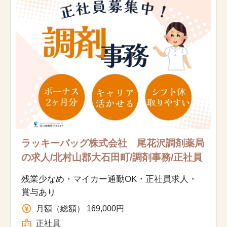
お知らせ
医療事務求人ドットコムとは
サイトの使い方
就職サポート
人材をお探しの医療機関・企業様
ラッキーバッグ株式会社 尾花沢調剤薬局
運営会社
の求人/北村山郡大石田町/調剤事務/正社員
残業少なめ・マイカー通勤OK・正社員求人・
賞与あり
月額（総額） 169,000円
正社員