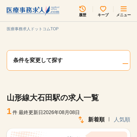
所在地のエリアを選択してください
履歴
キープ
メニュー
各支店担当よりご連絡させていただきます。
医療事務求人ドットコムTOP
勤務地
最近見た求人
キープ中の求人
求人検索
条件を変更して探す
関東
関西
無料転職サポート
お問い合わせ
東海
北海道・東北
山形線大石田駅の求人一覧
甲信越・北陸
中国・四国
見学会・イベント情報
1
件
最終更新日2026年08月08日
医療事務まるわかりコラム
新着順
人気順
九州・沖縄
よくあるご質問