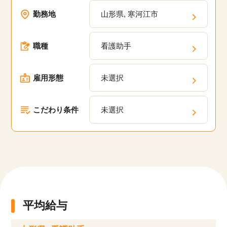
方でも安心して働けるお仕事や20代、30代、40
勤務地
山形県, 寒河江市
代、50代といった幅広い年齢層が活躍している職
場の求人が多数あります。弊社の派遣・委託現場
職種
看護助手
においてスキルアップのための研修プログラム
や、キャリアパスの相談、定期的なフィードバッ
クを通じて、あなたのキャリアアップを支援しま
雇用形態
未選択
す。
こだわり条件
未選択
平均給与