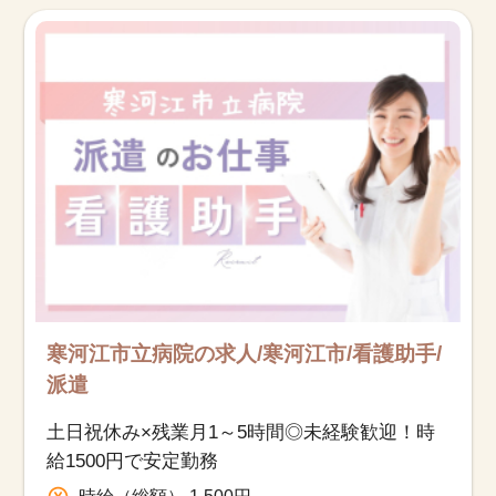
お知らせ
医療事務求人ドットコムとは
サイトの使い方
就職サポート
人材をお探しの医療機関・企業様
運営会社
寒河江市立病院の求人/寒河江市/看護助手/
派遣
土日祝休み×残業月1～5時間◎未経験歓迎！時
給1500円で安定勤務
時給（総額） 1,500円