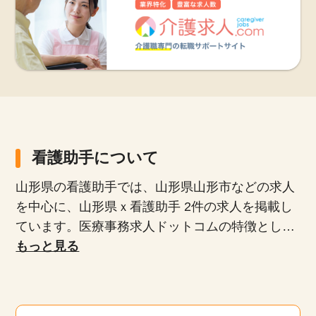
看護助手について
山形県の看護助手では、山形県山形市などの求人
を中心に、山形県ｘ看護助手 2件の求人を掲載し
ています。医療事務求人ドットコムの特徴とし
て、正社員、派遣社員、扶養内パート、時短勤務
もっと見る
など、多様な雇用形態が揃っており、専任のキャ
リアアドバイザーがあなたにぴったりの求人を紹
介します。未経験者や無資格者、ブランクがある