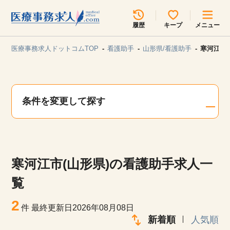
所在地のエリアを選択してください
履歴
キープ
メニュー
各支店担当よりご連絡させていただきます。
医療事務求人ドットコムTOP
看護助手
山形県/看護助手
寒河江市
勤務地
最近見た求人
キープ中の求人
求人検索
条件を変更して探す
関東
関西
無料転職サポート
お問い合わせ
東海
北海道・東北
寒河江市(山形県)の看護助手求人一
甲信越・北陸
中国・四国
見学会・イベント情報
覧
医療事務まるわかりコラム
2
九州・沖縄
件
最終更新日2026年08月08日
新着順
人気順
よくあるご質問