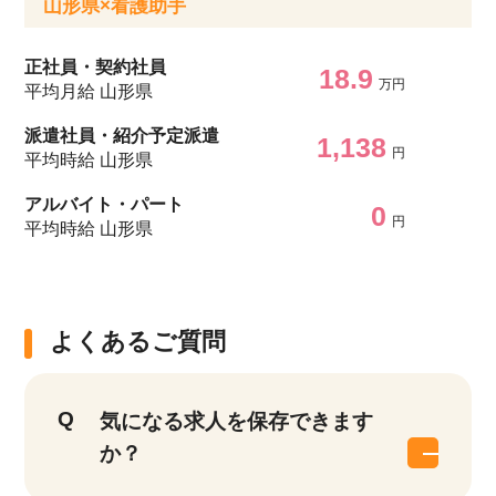
山形県×看護助手
正社員・契約社員
18.9
万円
平均月給 山形県
派遣社員・紹介予定派遣
該当件数
1,138
円
平均時給 山形県
他の条件を選択
17,050
件
アルバイト・パート
0
円
平均時給 山形県
よくあるご質問
気になる求人を保存できます
か？