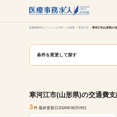
所在地の
各支店担当より
医療事務求人ドットコムTOP
山形県
寒河江市
寒河江市(山形県)の
関東
条件を変更して探す
東海
甲信越・北
九州・沖縄
寒河江市(山形県)の交通費
3
件
最終更新日2026年08月09日