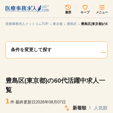
所在地のエリアを選択してください
履歴
キープ
メニュー
各支店担当よりご連絡させていただきます。
医療事務求人ドットコムTOP
東京都
豊島区
豊島区(東京都)の60
勤務地
最近見た求人
キープ中の求人
求人検索
条件を変更して探す
関東
関西
無料転職サポート
お問い合わせ
東海
北海道・東北
豊島区(東京都)の60代活躍中求人一
甲信越・北陸
中国・四国
見学会・イベント情報
覧
医療事務まるわかりコラム
1
九州・沖縄
件
最終更新日2026年08月07日
新着順
人気順
よくあるご質問