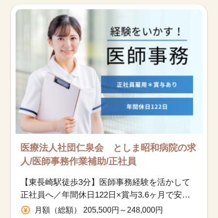
お知らせ
医療事務求人ドットコムとは
サイトの使い方
就職サポート
人材をお探しの医療機関・企業様
運営会社
医療法人社団仁泉会 としま昭和病院の求
人/医師事務作業補助/正社員
【東長崎駅徒歩3分】医師事務経験を活かして
正社員へ／年間休日122日×賞与3.6ヶ月で安定
勤務◎
月額（総額） 205,500円～248,000円