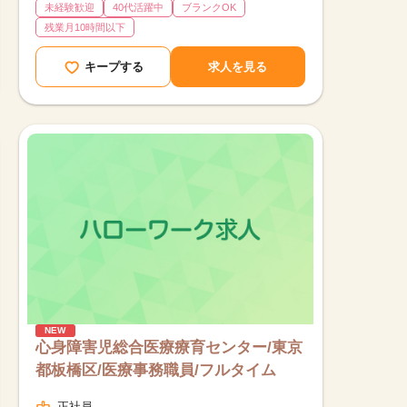
未経験歓迎
40代活躍中
ブランクOK
残業月10時間以下
キープする
求人を見る
NEW
心身障害児総合医療療育センター/東京
都板橋区/医療事務職員/フルタイム
正社員