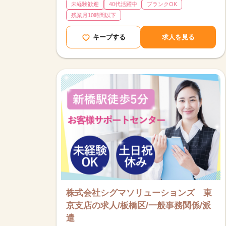
未経験歓迎
40代活躍中
ブランクOK
残業月10時間以下
キープする
求人を見る
株式会社シグマソリューションズ 東
京支店の求人/板橋区/一般事務関係/派
遣