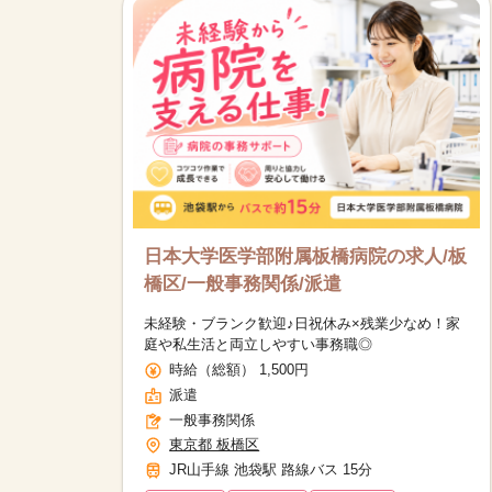
日本大学医学部附属板橋病院の求人/板
橋区/一般事務関係/派遣
未経験・ブランク歓迎♪日祝休み×残業少なめ！家
庭や私生活と両立しやすい事務職◎
時給（総額） 1,500円
派遣
一般事務関係
東京都 板橋区
JR山手線 池袋駅 路線バス 15分