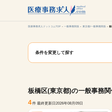
所在地の
各支店担当より
医療事務求人ドットコムTOP
一般事務関係
東京都/一般事務関係
板
関東
条件を変更して探す
東海
甲信越・北
九州・沖縄
板橋区(東京都)の一般事務
4
件
最終更新日2026年08月09日