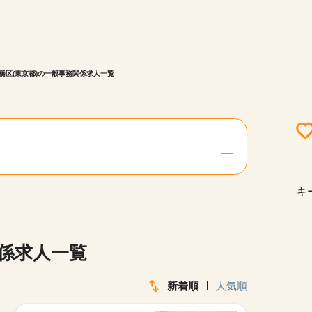
エリアを選択してください
ご連絡させていただきます。
橋区(東京都)の一般事務関係求人一覧
勤務地
関西
北海道・東北
キ
陸
中国・四国
関係求人一覧
新着順
人気順