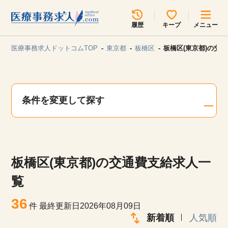
所在地のエリアを選択してください
履歴
キープ
メニュー
各支店担当よりご連絡させていただきます。
医療事務求人ドットコムTOP
東京都
板橋区
板橋区(東京都)の交
勤務地
最近見た求人
キープ中の求人
求人検索
条件を変更して探す
関東
関西
無料転職サポート
お問い合わせ
東海
北海道・東北
板橋区(東京都)の交通費支給求人一
甲信越・北陸
中国・四国
見学会・イベント情報
覧
医療事務まるわかりコラム
36
九州・沖縄
件
最終更新日2026年08月09日
新着順
人気順
よくあるご質問