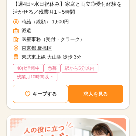
【週4日×水日祝休み】家庭と両立◎受付経験を
活かせる／残業月1～5時間
時給（総額） 1,600円
派遣
医療事務（受付・クラーク）
東京都 板橋区
東武東上線 大山駅 徒歩 3分
40代活躍中
急募
駅から5分以内
残業月10時間以下
キープする
求人を見る