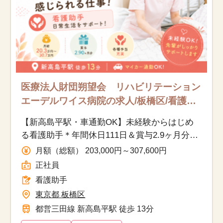
医療法人財団朔望会 リハビリテーション
エーデルワイス病院の求人/板橋区/看護助
手/正社員
【新高島平駅・車通勤OK】未経験からはじめ
る看護助手＊年間休日111日＆賞与2.9ヶ月分で
安定勤務
月額（総額） 203,000円～307,600円
正社員
看護助手
東京都 板橋区
都営三田線 新高島平駅 徒歩 13分