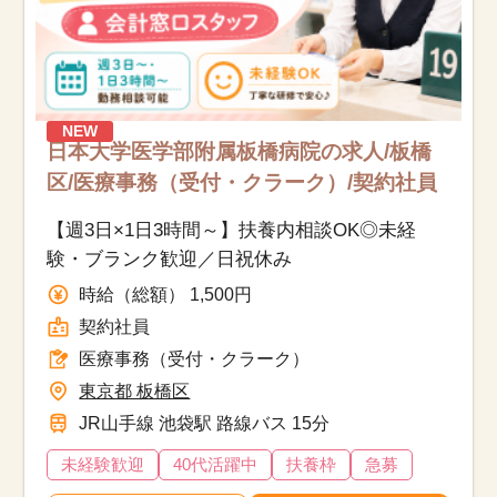
NEW
日本大学医学部附属板橋病院の求人/板橋
区/医療事務（受付・クラーク）/契約社員
【週3日×1日3時間～】扶養内相談OK◎未経
験・ブランク歓迎／日祝休み
時給（総額） 1,500円
契約社員
医療事務（受付・クラーク）
東京都 板橋区
JR山手線 池袋駅 路線バス 15分
未経験歓迎
40代活躍中
扶養枠
急募