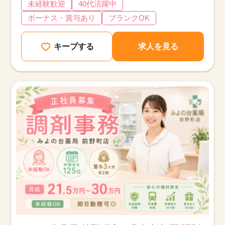
未経験歓迎
40代活躍中
ボーナス・賞与あり
ブランクOK
キープする
求人を見る
該当件数
他の条件を選択
17,033
件