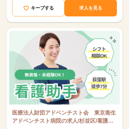
キープする
求人を見る
該当件数
他の条件を選択
17,050
件
医療法人財団アドベンチスト会 東京衛生
アドベンチスト病院の求人/杉並区/看護助
手/派遣