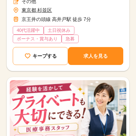
その他
東京都 杉並区
京王井の頭線 高井戸駅 徒歩 7分
40代活躍中
土日祝休み
ボーナス・賞与あり
急募
キープする
求人を見る