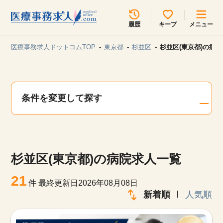
所在地のエリアを選択してください
履歴
キープ
メニュー
各支店担当よりご連絡させていただきます。
医療事務求人ドットコムTOP
東京都
杉並区
杉並区(東京都)の病
勤務地
最近見た求人
キープ中の求人
求人検索
条件を変更して探す
関東
関西
無料転職サポート
お問い合わせ
東海
北海道・東北
杉並区(東京都)の病院求人一覧
甲信越・北陸
中国・四国
見学会・イベント情報
21
件
最終更新日2026年08月08日
医療事務まるわかりコラム
新着順
人気順
九州・沖縄
よくあるご質問