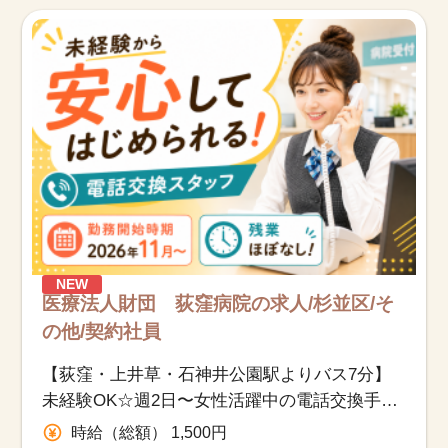
NEW
医療法人財団 荻窪病院の求人/杉並区/そ
の他/契約社員
【荻窪・上井草・石神井公園駅よりバス7分】
未経験OK☆週2日〜女性活躍中の電話交換手／
充実研修＆福利厚生あり
時給（総額） 1,500円