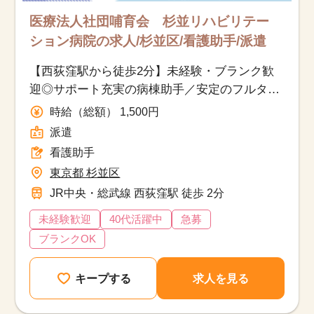
医療法人社団哺育会 杉並リハビリテー
ション病院の求人/杉並区/看護助手/派遣
【西荻窪駅から徒歩2分】未経験・ブランク歓
迎◎サポート充実の病棟助手／安定のフルタイ
ム派遣！
時給（総額） 1,500円
派遣
看護助手
東京都 杉並区
JR中央・総武線 西荻窪駅 徒歩 2分
未経験歓迎
40代活躍中
急募
ブランクOK
キープする
求人を見る