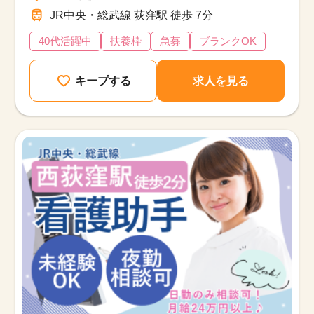
JR中央・総武線 荻窪駅 徒歩 7分
40代活躍中
扶養枠
急募
ブランクOK
キープする
求人を見る