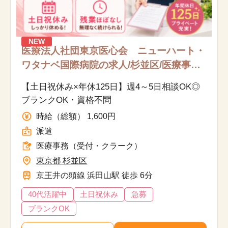
NEW
医療法人社団東京医心会 ニューハート・
ワタナベ国際病院の求人/杉並区/医療事務
（受付・クラーク）/派遣
【土日祝休み×年休125日】週4～5日相談OK◎
ブランクOK・資格不問
時給（総額） 1,600円
派遣
医療事務（受付・クラーク）
東京都 杉並区
京王井の頭線 浜田山駅 徒歩 6分
40代活躍中
土日祝休み
急募
ブランクOK