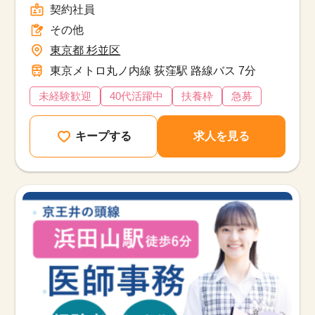
契約社員
その他
東京都 杉並区
東京メトロ丸ノ内線 荻窪駅 路線バス 7分
未経験歓迎
40代活躍中
扶養枠
急募
キープする
求人を見る