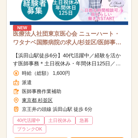
NEW
医療法人社団東京医心会 ニューハート・
ワタナベ国際病院の求人/杉並区/医師事務
作業補助/派遣
【浜田山駅徒歩6分】40代活躍中／経験を活か
す医師事務＊土日祝休み・年間休日125日／週4
日勤務相談可◎
時給（総額） 1,600円
派遣
医師事務作業補助
東京都 杉並区
京王井の頭線 浜田山駅 徒歩 6分
40代活躍中
土日祝休み
急募
ブランクOK