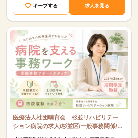
キープする
求人を見る
医療法人社団哺育会 杉並リハビリテー
ション病院の求人/杉並区/一般事務関係/派
遣