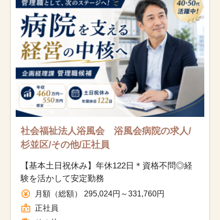
お知らせ
医療事務求人ドットコムとは
サイトの使い方
就職サポート
人材をお探しの医療機関・企業様
社会福祉法人浴風会 浴風会病院の求人/
杉並区/その他/正社員
運営会社
【基本土日祝休み】年休122日＊資格不問◎経
験を活かして安定勤務
月額（総額） 295,024円～331,760円
正社員