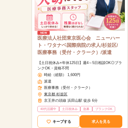
NEW
医療法人社団東京医心会 ニューハー
ト・ワタナベ国際病院の求人/杉並区/
医療事務（受付・クラーク）/派遣
【土日祝休み×年休125日】週4～5日相談OK◎ブラ
ンクOK・資格不問
時給（総額） 1,600円
派遣
医療事務（受付・クラーク）
東京都 杉並区
京王井の頭線 浜田山駅 徒歩 6分
40代活躍中
土日祝休み
急募
ブランクOK
該当件数
9,631
件
キープする
求人を見る