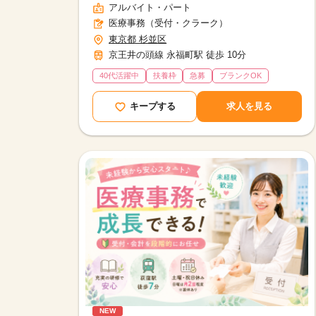
アルバイト・パート
医療事務（受付・クラーク）
東京都 杉並区
京王井の頭線 永福町駅 徒歩 10分
40代活躍中
扶養枠
急募
ブランクOK
キープする
求人を見る
NEW