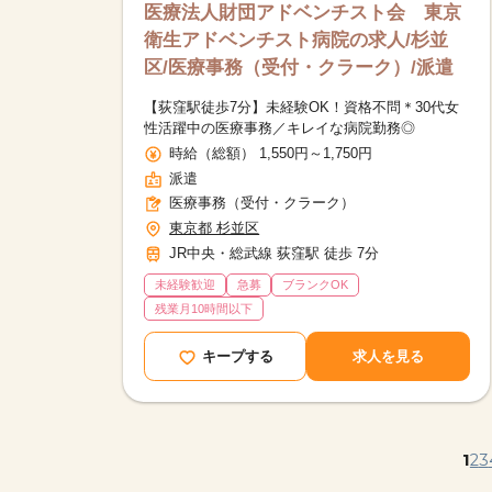
医療法人財団アドベンチスト会 東京
衛生アドベンチスト病院の求人/杉並
区/医療事務（受付・クラーク）/派遣
【荻窪駅徒歩7分】未経験OK！資格不問＊30代女
性活躍中の医療事務／キレイな病院勤務◎
時給（総額） 1,550円～1,750円
派遣
医療事務（受付・クラーク）
東京都 杉並区
JR中央・総武線 荻窪駅 徒歩 7分
未経験歓迎
急募
ブランクOK
残業月10時間以下
キープする
求人を見る
1
2
3