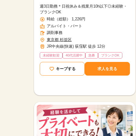
週3日勤務＊日祝休み＆残業月10h以下◎未経験・
ブランクOK
時給（総額） 1,226円
アルバイト・パート
調剤事務
東京都 杉並区
JR中央線(快速) 荻窪駅 徒歩 12分
未経験歓迎
40代活躍中
急募
ブランクOK
キープする
求人を見る