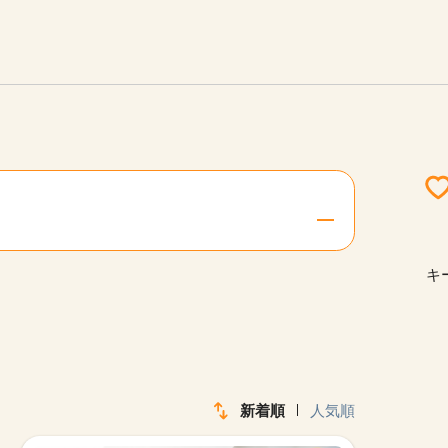
エリアを選択してください
ご連絡させていただきます。
勤務地
関西
北海道・東北
キ
陸
中国・四国
新着順
人気順