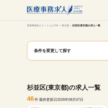
所在地の
各支店担当より
医療事務求人ドットコムTOP
東京都
杉並区(東京都)の求人一覧
関東
条件を変更して探す
東海
甲信越・北
九州・沖縄
杉並区(東京都)の求人一覧
46
件
最終更新日2026年08月07日