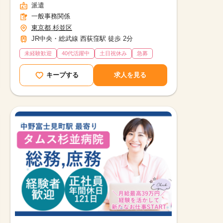
派遣
一般事務関係
東京都 杉並区
JR中央・総武線 西荻窪駅 徒歩 2分
未経験歓迎
40代活躍中
土日祝休み
急募
キープする
求人を見る