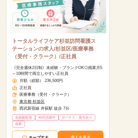
トータルライフケア杉並訪問看護ス
テーションの求人/杉並区/医療事務
（受付・クラーク）/正社員
《完全週休2日制》未経験・ブランクOK◎残業月5
～10時間で両立しやすい正社員
月額（総額） 236,500円
正社員
医療事務（受付・クラーク）
東京都 杉並区
西武新宿線 井荻駅 徒歩 7分
未経験歓迎
40代活躍中
ボーナス・賞与あり
急募
他の条件を選択
キープする
求人を見る