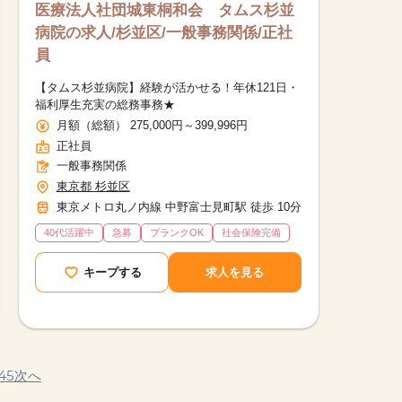
医療法人社団城東桐和会 タムス杉並
病院の求人/杉並区/一般事務関係/正社
員
【タムス杉並病院】経験が活かせる！年休121日・
福利厚生充実の総務事務★
月額（総額） 275,000円～399,996円
正社員
一般事務関係
東京都 杉並区
東京メトロ丸ノ内線 中野富士見町駅 徒歩 10分
40代活躍中
急募
ブランクOK
社会保険完備
キープする
求人を見る
4
5
次へ