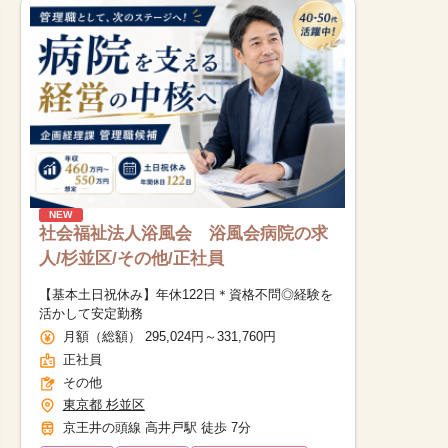
NEW
社会福祉法人浴風会 浴風会病院の求
人/杉並区/その他/正社員
【基本土日祝休み】年休122日＊資格不問◎経験を
活かして安定勤務
月額（総額） 295,024円～331,760円
正社員
その他
東京都 杉並区
京王井の頭線 高井戸駅 徒歩 7分