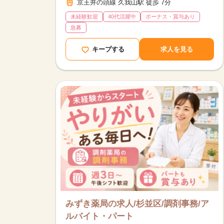
京王井の頭線 久我山駅 徒歩 7分
未経験歓迎
40代活躍中
ボーナス・賞与あり
急募
キープする
求人を見る
みずき薬局の求人/杉並区/調剤事務/ア
ルバイト・パート