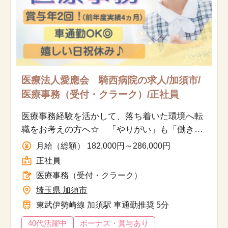
医療法人愛應会 騎西病院の求人/加須市/
医療事務（受付・クラーク）/正社員
医療事務経験を活かして、落ち着いた環境へ転
職をお考えの方へ☆ 「やりがい」も「働きや
すさ」も、どちらも手に入る職場です♪
月給（総額） 182,000円～286,000円
正社員
医療事務（受付・クラーク）
埼玉県 加須市
東武伊勢崎線 加須駅 車通勤推奨 5分
40代活躍中
ボーナス・賞与あり