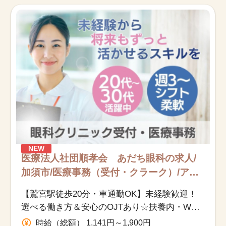
お知らせ
医療事務求人ドットコムとは
サイトの使い方
就職サポート
人材をお探しの医療機関・企業様
運営会社
NEW
医療法人社団順孝会 あだち眼科の求人/
加須市/医療事務（受付・クラーク）/アル
バイト・パート
【鷲宮駅徒歩20分・車通勤OK】未経験歓迎！
選べる働き方＆安心のOJTあり☆扶養内・W
ワークOK◎眼科クリニックの医療事務♪
時給（総額） 1,141円～1,900円