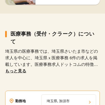
医療事務（受付・クラーク）につい
て
埼玉県の医療事務では、埼玉県さいたま市などの
求人を中心に、埼玉県ｘ医療事務 6件の求人を掲
載しています。医療事務求人ドットコムの特徴と
該当件数
して、正社員、派遣社員、扶養内パート、時短勤
もっと見る
他の条件を選択
9,874
務など、多様な雇用形態が揃っており、専任の
件
キャリアアドバイザーがあなたにぴったりの求人
を紹介します。未経験者や無資格者、ブランクが
ある方でも安心して働けるお仕事や20代、30代、
勤務地
埼玉県, 加須市
40代、50代といった幅広い年齢層が活躍している