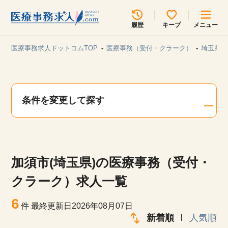
所在地のエリアを選択してください
履歴
キープ
メニュー
各支店担当よりご連絡させていただきます。
医療事務求人ドットコムTOP
医療事務（受付・クラーク）
埼玉県/
勤務地
最近見た求人
キープ中の求人
求人検索
条件を変更して探す
関東
関西
無料転職サポート
お問い合わせ
東海
北海道・東北
加須市(埼玉県)の医療事務（受付・
甲信越・北陸
中国・四国
見学会・イベント情報
クラーク）求人一覧
医療事務まるわかりコラム
6
九州・沖縄
件
最終更新日2026年08月07日
新着順
人気順
よくあるご質問