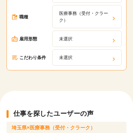
職場の求人が多数あります。弊社の派遣・委託現
医療事務（受付・クラー
場においてスキルアップのための研修プログラム
職種
ク）
や、キャリアパスの相談、定期的なフィードバッ
クを通じて、あなたのキャリアアップを支援しま
雇用形態
未選択
す。
こだわり条件
未選択
仕事を探したユーザーの声
埼玉県×医療事務（受付・クラーク）