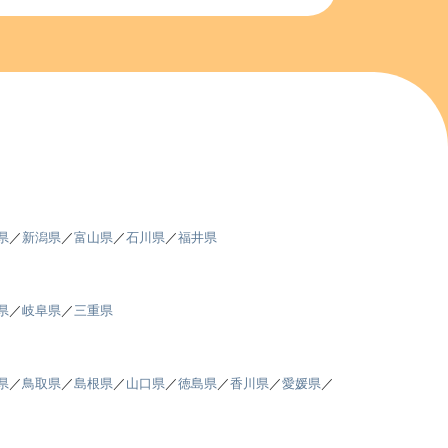
県
／
新潟県
／
富山県
／
石川県
／
福井県
県
／
岐阜県
／
三重県
県
／
鳥取県
／
島根県
／
山口県
／
徳島県
／
香川県
／
愛媛県
／