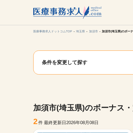
所在地の
各支店担当より
医療事務求人ドットコムTOP
埼玉県
加須市
加須市(埼玉県)のボー
関東
条件を変更して探す
東海
甲信越・北
九州・沖縄
加須市(埼玉県)のボーナス
2
件
最終更新日2026年08月08日