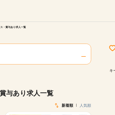
エリアを選択してください
ご連絡させていただきます。
ナス・賞与あり求人一覧
勤務地
関西
北海道・東北
キ
陸
中国・四国
・賞与あり求人一覧
新着順
人気順