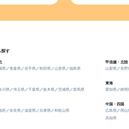
ら探す
北
甲信越・北陸
城県
／
青森県
／
岩手県
／
秋田県
／
山形県
／
福島県
山梨県
／
長野
東海
奈川県
／
埼玉県
／
千葉県
／
栃木県
／
茨城県
／
群馬県
愛知県
／
静岡
中国・四国
都府
／
奈良県
／
滋賀県
／
兵庫県
／
和歌山県
広島県
／
岡山
高知県