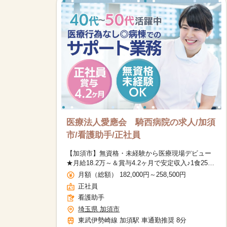
医療法人愛應会 騎西病院の求人/加須
市/看護助手/正社員
【加須市】無資格・未経験から医療現場デビュー
★月給18.2万～＆賞与4.2ヶ月で安定収入♪1食250
円の食堂あり◎
月額（総額） 182,000円～258,500円
正社員
看護助手
埼玉県 加須市
東武伊勢崎線 加須駅 車通勤推奨 8分