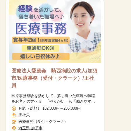
医療法人愛應会 騎西病院の求人/加須
市/医療事務（受付・クラーク）/正社
員
医療事務経験を活かして、落ち着いた環境へ転職
をお考えの方へ☆ 「やりがい」も「働きやす
さ」も、どちらも手に入る職場です♪
月給（総額） 182,000円～286,000円
正社員
医療事務（受付・クラーク）
埼玉県 加須市