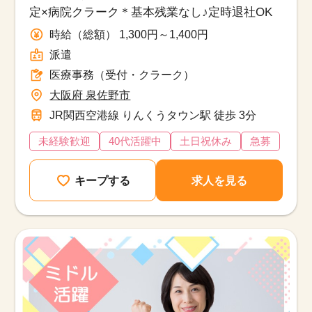
定×病院クラーク＊基本残業なし♪定時退社OK
時給（総額） 1,300円～1,400円
派遣
医療事務（受付・クラーク）
大阪府 泉佐野市
JR関西空港線 りんくうタウン駅 徒歩 3分
未経験歓迎
40代活躍中
土日祝休み
急募
キープする
求人を見る