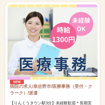
お知らせ
医療事務求人ドットコムとは
サイトの使い方
就職サポート
人材をお探しの医療機関・企業様
運営会社
NEW
病院の求人/泉佐野市/医療事務（受付・ク
ラーク）/派遣
【りんくうタウン駅3分】未経験歓迎＊長期安