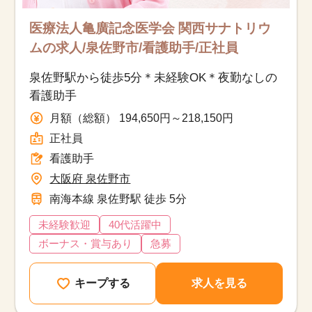
医療法人亀廣記念医学会 関西サナトリウ
ムの求人/泉佐野市/看護助手/正社員
泉佐野駅から徒歩5分＊未経験OK＊夜勤なしの
看護助手
月額（総額） 194,650円～218,150円
正社員
看護助手
大阪府 泉佐野市
南海本線 泉佐野駅 徒歩 5分
未経験歓迎
40代活躍中
ボーナス・賞与あり
急募
キープする
求人を見る