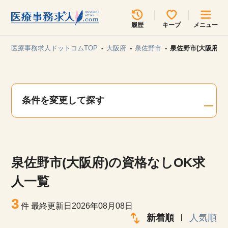
所在地のエリアを選択してください
履歴
キープ
メニュー
各支店担当よりご連絡させていただきます。
医療事務求人ドットコムTOP
大阪府
泉佐野市
泉佐野市(大阪府)
勤務地
最近見た求人
キープ中の求人
求人検索
条件を変更して探す
関東
関西
無料転職サポート
お問い合わせ
東海
北海道・東北
泉佐野市(大阪府)の資格なしOK求
甲信越・北陸
中国・四国
見学会・イベント情報
人一覧
医療事務まるわかりコラム
3
九州・沖縄
件
最終更新日2026年08月08日
新着順
人気順
よくあるご質問