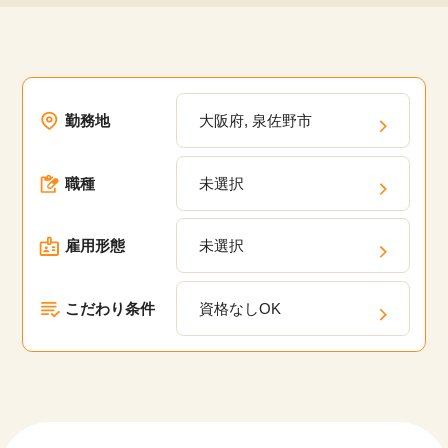
該当件数
他の条件を選択
17,050
勤務地
大阪府, 泉佐野市
件
職種
未選択
雇用形態
未選択
こだわり条件
資格なしOK